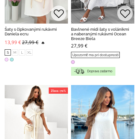
Šaty s čipkovanými rukávmi
Bavlnené midi šaty s volánikmi
Daniela ecru
a naberanými rukávmi Ocean
Breeze Biela
13,99 €
27,99 €
🔥
27,99 €
S
M
L
XL
Upozorniť ma pri dostupnosti
Doprava zadarmo
Zľava -70%