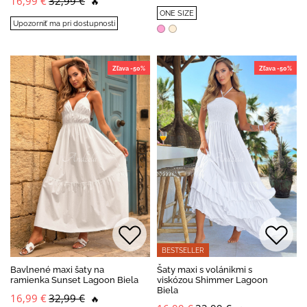
16,99 €
32,99 €
🔥
ONE SIZE
Upozorniť ma pri dostupnosti
Zľava -50%
Zľava -50%
BESTSELLER
Bavlnené maxi šaty na
Šaty maxi s volánikmi s
ramienka Sunset Lagoon Biela
viskózou Shimmer Lagoon
Biela
16,99 €
32,99 €
🔥