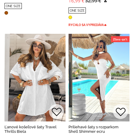
16,99 €
32,99 €
🔥
ONE SIZE
ONE SIZE
RYCHLO SA VYPREDÁVA🔥
Zľava -50%
Ľanové košeľové šaty Travel
Priliehavé šaty s rozparkom
Thrills Biela
Shell Shimmer ecru