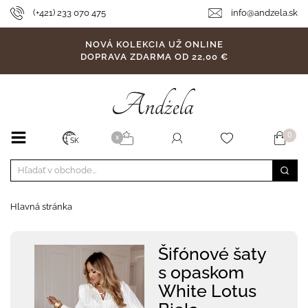
(+421) 233 070 475
info@andzela.sk
NOVÁ KOLEKCIA UŽ ONLINE
DOPRAVA ZDARMA OD 22,00 €
0
X
SK
Hlavná stránka
Šifónové šaty
s opaskom
White Lotus