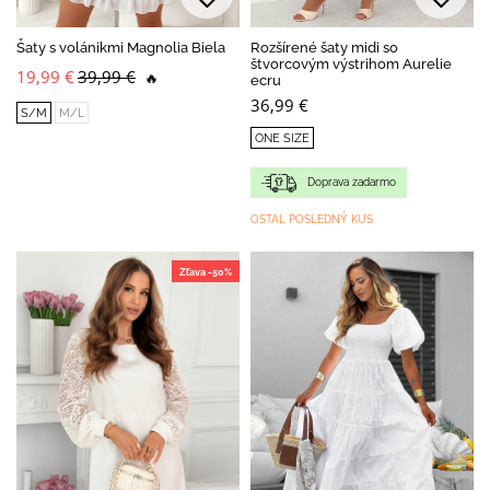
Šaty s volánikmi Magnolia Biela
Rozšírené šaty midi so
štvorcovým výstrihom Aurelie
19,99 €
39,99 €
🔥
ecru
36,99 €
S/M
M/L
ONE SIZE
Doprava zadarmo
OSTAL POSLEDNÝ KUS
Zľava -50%