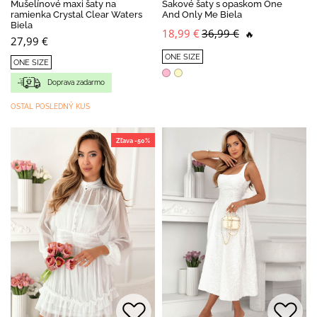
Mušelínové maxi šaty na
Sakové šaty s opaskom One
ramienka Crystal Clear Waters
And Only Me Biela
Biela
18,99 €
36,99 €
🔥
27,99 €
ONE SIZE
ONE SIZE
Doprava zadarmo
OSTAL POSLEDNÝ KUS
Zľava -50%