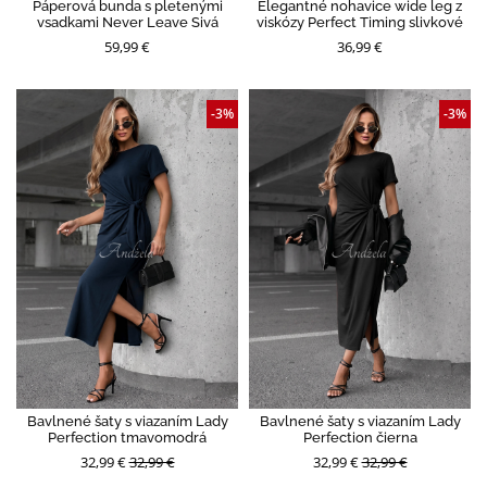
Páperová bunda s pletenými
Elegantné nohavice wide leg z
vsadkami Never Leave Sivá
viskózy Perfect Timing slivkové
59,99 €
36,99 €
-3%
-3%
Bavlnené šaty s viazaním Lady
Bavlnené šaty s viazaním Lady
Perfection tmavomodrá
Perfection čierna
32,99 €
32,99 €
32,99 €
32,99 €