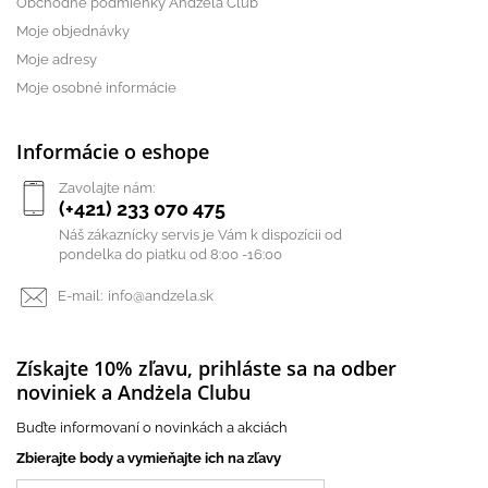
Obchodné podmienky Andżela Club
Moje objednávky
Moje adresy
Moje osobné informácie
Informácie o eshope
Zavolajte nám:
(+421) 233 070 475
Náš zákaznícky servis je Vám k dispozícii od
pondelka do piatku od 8:00 -16:00
E-mail:
info@andzela.sk
Získajte 10% zľavu, prihláste sa na odber
noviniek a Andżela Clubu
Buďte informovaní o novinkách a akciách
Zbierajte body a vymieňajte ich na zľavy