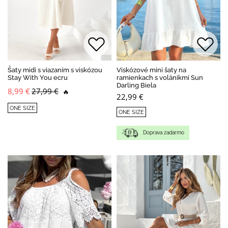
Šaty midi s viazaním s viskózou
Viskózové mini šaty na
Stay With You ecru
ramienkach s volánikmi Sun
Darling Biela
8,99 €
27,99 €
🔥
22,99 €
ONE SIZE
ONE SIZE
Doprava zadarmo