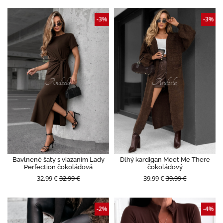
-3%
-3%
Bavlnené šaty s viazaním Lady
Dlhý kardigan Meet Me There
Perfection čokoládová
čokoládový
32,99 €
32,99 €
39,99 €
39,99 €
-2%
-4%