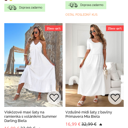
Doprava zadarmo
Doprava zadarmo
OSTAL POSLEDNÝ KUS
Zľava -50%
Zľava -50%
Viskózové maxi šaty na
Vzdušné midi šaty z bavlny
ramienka s volánikmi Summer
Primavera Mia Biela
Darling Biela
16,99 €
32,99 €
🔥