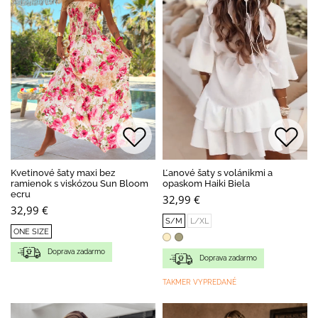
Kvetinové šaty maxi bez
Ľanové šaty s volánikmi a
ramienok s viskózou Sun Bloom
opaskom Haiki Biela
ecru
32,99 €
32,99 €
S/M
L/XL
ONE SIZE
Doprava zadarmo
Doprava zadarmo
TAKMER VYPREDANÉ