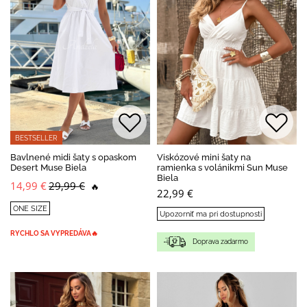
BESTSELLER
Bavlnené midi šaty s opaskom
Viskózové mini šaty na
Desert Muse Biela
ramienka s volánikmi Sun Muse
Biela
14,99 €
29,99 €
🔥
22,99 €
ONE SIZE
Upozorniť ma pri dostupnosti
RYCHLO SA VYPREDÁVA🔥
Doprava zadarmo