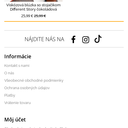
Viskózová blúzka so stojačikom
Different Story čokoládová
25,99 €
25,99 €
NÁJDITE NÁS NA
Informácie
Kontakt s nami
O nás
Všeobecné obchodné podmienky
Ochrana osobných údajov
Platby
Vrátenie tovaru
Môj účet