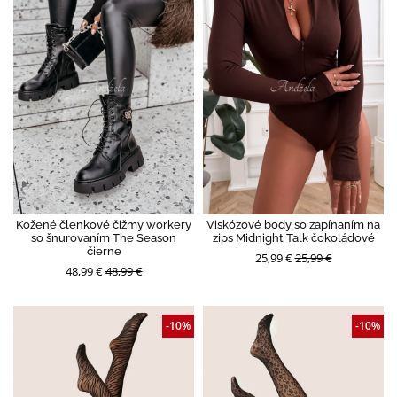
Kožené členkové čižmy workery
Viskózové body so zapínaním na
so šnurovaním The Season
zips Midnight Talk čokoládové
čierne
25,99 €
25,99 €
48,99 €
48,99 €
-10%
-10%