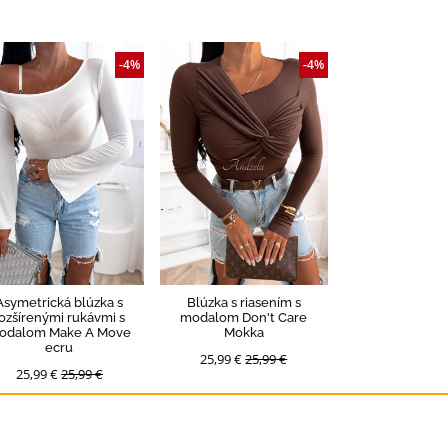
-4%
-4%
Asymetrická blúzka s
Blúzka s riasením s
ozšírenými rukávmi s
modalom Don't Care
odalom Make A Move
Mokka
ecru
25,99 €
25,99 €
25,99 €
25,99 €