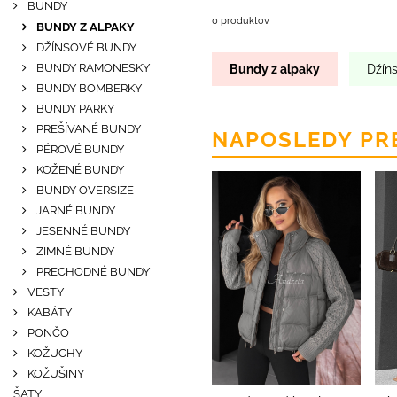
BUNDY
0 produktov
BUNDY Z ALPAKY
DŽÍNSOVÉ BUNDY
BUNDY RAMONESKY
Bundy z alpaky
Džín
BUNDY BOMBERKY
BUNDY PARKY
PREŠÍVANÉ BUNDY
NAPOSLEDY PR
PÉROVÉ BUNDY
KOŽENÉ BUNDY
BUNDY OVERSIZE
JARNÉ BUNDY
JESENNÉ BUNDY
ZIMNÉ BUNDY
PRECHODNÉ BUNDY
VESTY
KABÁTY
PONČO
KOŽUCHY
KOŽUŠINY
ŠATY