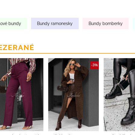
sové bundy
Bundy ramonesky
Bundy bomberky
EZERANÉ
-3%