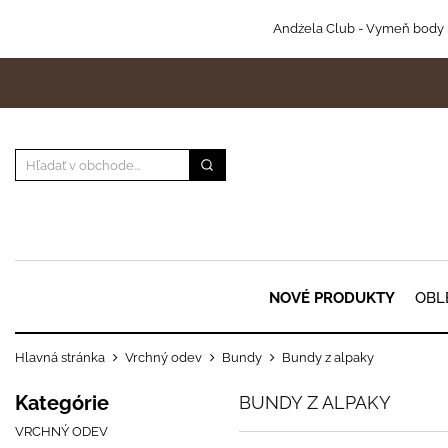
Andżela Club
- Vymeň body 
NOVÉ PRODUKTY
OBL
Hlavná stránka
Vrchný odev
Bundy
Bundy z alpaky
Kategórie
BUNDY Z ALPAKY
VRCHNÝ ODEV