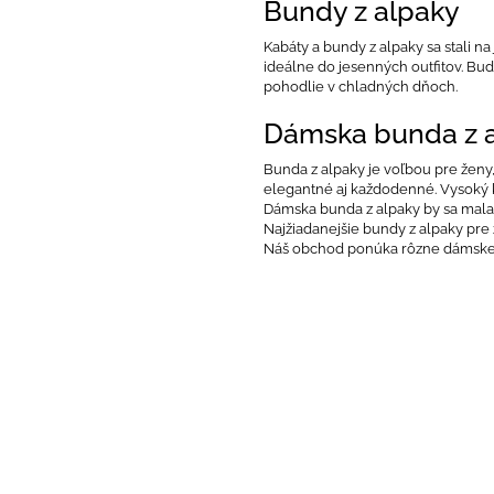
Bundy z alpaky
Kabáty a bundy z alpaky sa stali 
ideálne do jesenných outfitov. Bu
pohodlie v chladných dňoch.
Dámska bunda z 
Bunda z alpaky je voľbou pre ženy, 
elegantné aj každodenné. Vysoký ko
Dámska bunda z alpaky by sa mala o
Najžiadanejšie bundy z alpaky pre 
Náš obchod ponúka rôzne dámske b