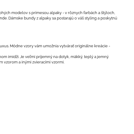
nohých modelov s prímesou alpaky - v rôznych farbách a štýloch,
nde. Dámske bundy z alpaky sa postarajú o váš styling a poskytnú
si luxus. Módne vzory vám umožnia vytvárať originálne kreácie -
nom imidži. Je veľmi príjemný na dotyk, mäkký, teplý a jemný.
ím vzorom a inými zvieracími vzormi.