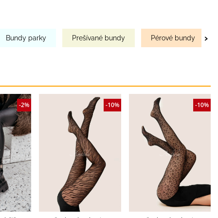
›
Bundy parky
Prešívané bundy
Pérové bundy
-2%
-10%
-10%