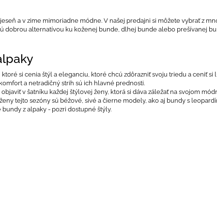
na jeseň a v zime mimoriadne módne. V našej predajni si môžete vybrať z m
dú dobrou alternatívou ku koženej bunde, dlhej bunde alebo prešívanej bu
alpaky
ktoré si cenia štýl a eleganciu, ktoré chcú zdôrazniť svoju triedu a ceniť 
mfort a netradičný strih sú ich hlavné prednosti.
bjaviť v šatníku každej štýlovej ženy, ktorá si dáva záležať na svojom mód
ženy tejto sezóny sú béžové, sivé a čierne modely, ako aj bundy s leopard
undy z alpaky - pozri dostupné štýly.