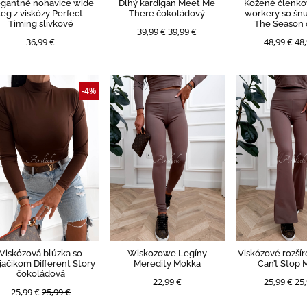
egantné nohavice wide
Dlhý kardigan Meet Me
Kožené členko
leg z viskózy Perfect
There čokoládový
workery so šn
Timing slivkové
The Season 
39,99 €
39,99 €
36,99 €
48,99 €
48,
-4%
Viskózová blúzka so
Wiskozowe Legíny
Viskózové rozšír
jačikom Different Story
Meredity Mokka
Can’t Stop 
čokoládová
22,99 €
25,99 €
25,
25,99 €
25,99 €