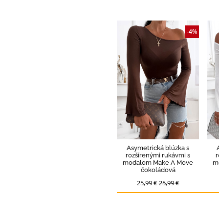
-4%
Asymetrická blúzka s
rozšírenými rukávmi s
r
modalom Make A Move
m
čokoládová
25,99 €
25,99 €