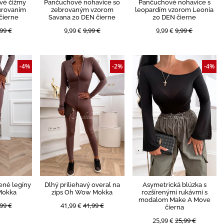
vé čižmy
Pančuchové nohavice so
Pančuchové nohavice s
urovaním
zebrovaným vzorom
leopardím vzorom Leonia
čierne
Savana 20 DEN čierne
20 DEN čierne
99 €
9,99 €
9,99 €
9,99 €
9,99 €
-4%
-2%
-4%
ené legíny
Dlhý priliehavý overal na
Asymetrická blúzka s
Mokka
zips Oh Wow Mokka
rozšírenými rukávmi s
modalom Make A Move
99 €
41,99 €
41,99 €
čierna
25,99 €
25,99 €