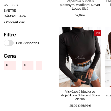
Páperová bunda s
El
OVERALY
pletenými vsadkami Never
Leave Sivá
SVETRE
59,99 €
DÁMSKE SAKÁ
+ Zobraziť viac
-4%
Filtre
Len k dispozícií
Cena
-
Viskózová blúzka so
stojačikom Different Story
sto
čierna
25,99 €
25,99 €