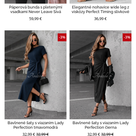
Páperová bunda s pletenými
Elegantné nohavice wide leg z
vsadkami Never Leave Sivá
viskózy Perfect Timing slivkové
59,99 €
36,99 €
-3%
-3%
Bavlnené šaty s viazaním Lady
Bavlnené šaty s viazaním Lady
Perfection tmavomodrá
Perfection čierna
32,99 €
32,99 €
32,99 €
32,99 €