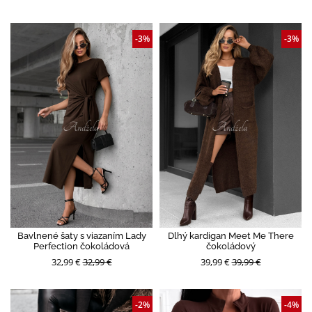
-3%
-3%
Bavlnené šaty s viazaním Lady
Dlhý kardigan Meet Me There
Perfection čokoládová
čokoládový
32,99 €
32,99 €
39,99 €
39,99 €
-2%
-4%