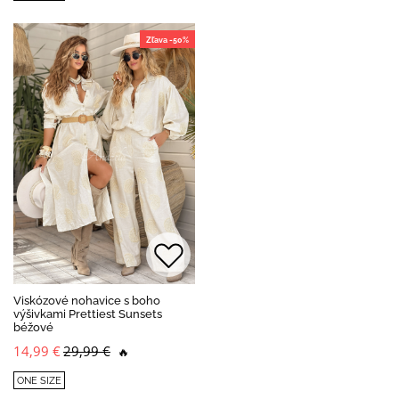
Zľava -50%
Viskózové nohavice s boho
výšivkami Prettiest Sunsets
béžové
14,99 €
29,99 €
🔥
ONE SIZE