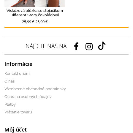
Viskózová blúzka so stojačikom
Different Story čokoládová
25,99 €
25,99 €
NÁJDITE NÁS NA
Informácie
Kontakt s nami
O nás
Všeobecné obchodné podmienky
Ochrana osobných údajov
Platby
Vrátenie tovaru
Môj účet