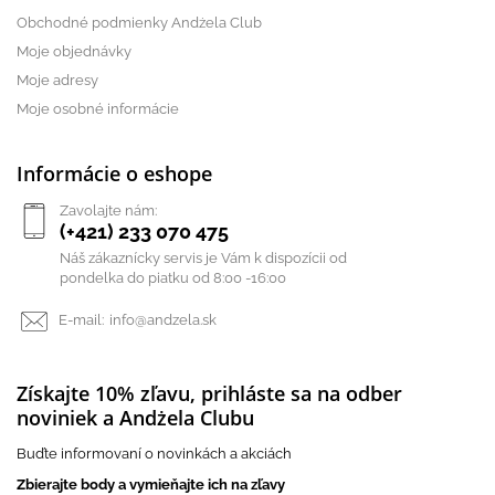
Obchodné podmienky Andżela Club
Moje objednávky
Moje adresy
Moje osobné informácie
Informácie o eshope
Zavolajte nám:
(+421) 233 070 475
Náš zákaznícky servis je Vám k dispozícii od
pondelka do piatku od 8:00 -16:00
E-mail:
info@andzela.sk
Získajte 10% zľavu, prihláste sa na odber
noviniek a Andżela Clubu
Buďte informovaní o novinkách a akciách
Zbierajte body a vymieňajte ich na zľavy