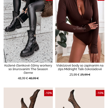
Kožené členkové čižmy workery
Viskózové body so zapínaním na
so šnurovaním The Season
zips Midnight Talk čokoládové
čierne
25,99 €
25,99 €
48,99 €
48,99 €
-10%
-10%