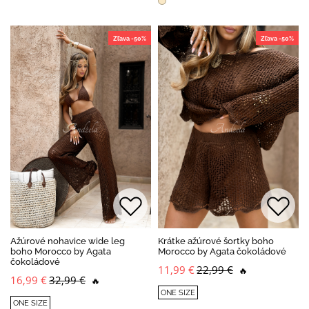
Zľava -50%
Zľava -50%
Ažúrové nohavice wide leg
Krátke ažúrové šortky boho
boho Morocco by Agata
Morocco by Agata čokoládové
čokoládové
11,99 €
22,99 €
🔥
16,99 €
32,99 €
🔥
ONE SIZE
ONE SIZE