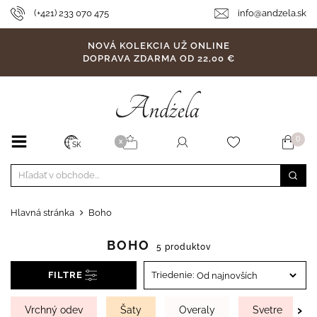
(+421) 233 070 475
info@andzela.sk
NOVÁ KOLEKCIA UŽ ONLINE
DOPRAVA ZDARMA OD 22,00 €
0
X
SK
Hlavná stránka
Boho
BOHO
5 produktov
FILTRE
Triedenie:
›
Vrchný odev
Šaty
Overaly
Svetre