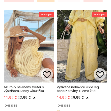
Zľava -50%
Zľava -50%
Ažúrový bavlnený sveter s
Vyšívané nohavice wide leg
výstrihom Sandy Glow žltá
boho z bavlny Ti Amo žlté
11,99 €
22,99 €
14,99 €
29,99 €
🔥
🔥
ONE SIZE
ONE SIZE