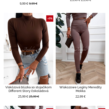
9,99 €
9,99 €
-4%
Viskózová blúzka so stojačikom
Wiskozowe Legíny Meredity
Different Story čokoládová
Mokka
25,99 €
25,99 €
22,99 €