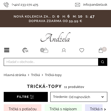
(+421) 233 070 475
info@andzela.sk
0
6
10
46
NOVÁ KOLEKCIA ZA...
D:
H:
M:
S:
DOPRAVA ZDARMA OD 59,99 €
0
X
SK
Hlavná stránka
Tričká
Tričká-topy
TRIČKÁ-TOPY
11 produktov
FILTRE
Triedenie:
›
Tričká s potlačou
Tričká s nápisom
Tričká na ra