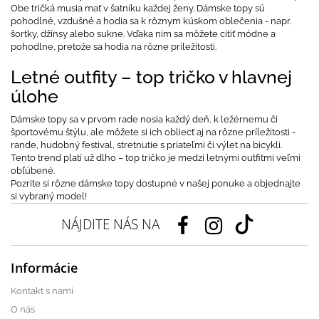
Obe tričká musia mať v šatníku každej ženy. Dámske topy sú
pohodlné, vzdušné a hodia sa k rôznym kúskom oblečenia - napr.
šortky, džínsy alebo sukne. Vďaka nim sa môžete cítiť módne a
pohodlne, pretože sa hodia na rôzne príležitosti.
Letné outfity – top tričko v hlavnej
úlohe
Dámske topy sa v prvom rade nosia každý deň, k ležérnemu či
športovému štýlu, ale môžete si ich obliecť aj na rôzne príležitosti -
rande, hudobný festival, stretnutie s priateľmi či výlet na bicykli.
Tento trend platí už dlho – top tričko je medzi letnými outfitmi veľmi
obľúbené.
Pozrite si rôzne dámske topy dostupné v našej ponuke a objednajte
si vybraný model!
NÁJDITE NÁS NA
Informácie
Kontakt s nami
O nás