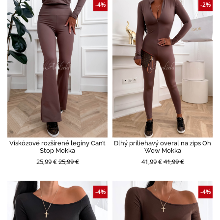
-4%
-2%
Viskózové rozšírené legíny Can’t
Dlhý priliehavý overal na zips Oh
Stop Mokka
Wow Mokka
25,99 €
25,99 €
41,99 €
41,99 €
-4%
-4%