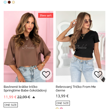
Zľava -50%
Bavlnené krátke tričko
Rebrovaný Tričko From Me
Springtime Babe čokoládový
čierne
13,99 €
11,99 €
22,99 €
🔥
ONE SIZE
ONE SIZE