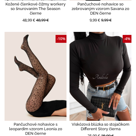
Kožené členkové čižmy workery
Pančuchové nohavice so
so šnurovaním The Season
zebrovaným vzorom Savana 20
čierne
DEN čierne
48,99 €
48,99 €
9,99 €
9,99 €
-10%
-4%
Pančuchové nohavice s
Viskózová blúzka so stojačikom
leopardím vzorom Leonia 20
Different Story čierna
DEN čierne
25,99 €
25,99 €