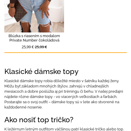
Blúzka s riasením s modalom
Private Number čokoládová
25,99 €
25,99 €
Klasické dámske topy
Klasické dámske topy robia dôležité miesto v šatníku každej ženy.
Môžu byť základom mnohých štýlov, zahrejú v chladnejších
mesiacoch a dobre poslúžia aj pri tréningu či behu. V našej predajni
nájdete rôzne dámske topy - vo viacerých veľkostiach a farbách.
Postarajte sa o svoj outfit – dámske topy sú v lete ako stvorené na
každodenné nosenie.
Ako nosiť top tričko?
K ležérnym letným outfitom väčšinou patrí klasické tričko alebo top.