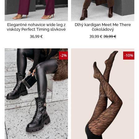
Elegantné nohavice wide leg z
Dlhý kardigan Meet Me There
viskózy Perfect Timing slivkové
čokoládový
36,99 €
39,99 €
39,99 €
-2%
-10%