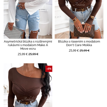
Asymetrická blúzka s rozšírenými
Blúzka s riasením s modalom
rukávmi s modalom Make A
Don't Care Mokka
Move ecru
25,99 €
25,99 €
25,99 €
25,99 €
-4%