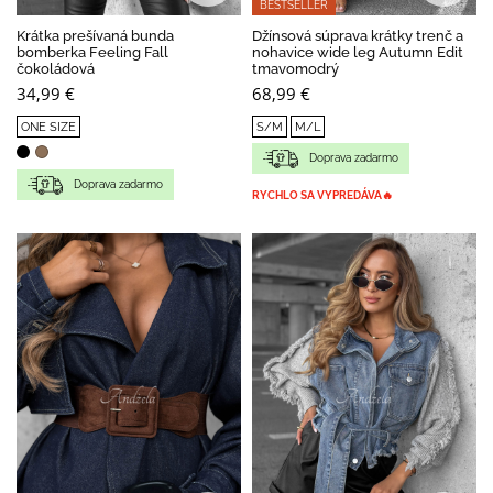
BESTSELLER
Krátka prešívaná bunda
Džínsová súprava krátky trenč a
bomberka Feeling Fall
nohavice wide leg Autumn Edit
čokoládová
tmavomodrý
34,99 €
68,99 €
ONE SIZE
S/M
M/L
Doprava zadarmo
Doprava zadarmo
RYCHLO SA VYPREDÁVA🔥