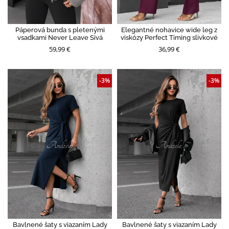
Páperová bunda s pletenými
Elegantné nohavice wide leg z
vsadkami Never Leave Sivá
viskózy Perfect Timing slivkové
59,99 €
36,99 €
-3%
-3%
Bavlnené šaty s viazaním Lady
Bavlnené šaty s viazaním Lady