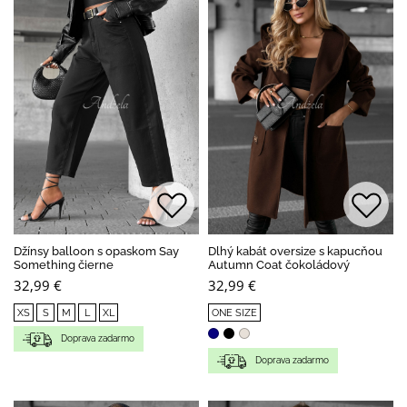
Džínsy balloon s opaskom Say
Dlhý kabát oversize s kapucňou
Something čierne
Autumn Coat čokoládový
32,99 €
32,99 €
XS
S
M
L
XL
ONE SIZE
Doprava zadarmo
Doprava zadarmo