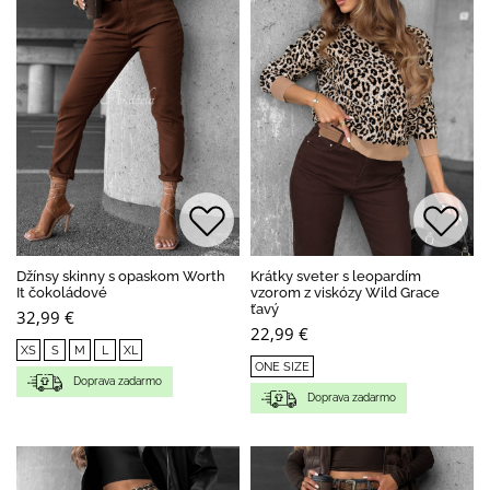
Džínsy skinny s opaskom Worth
Krátky sveter s leopardím
It čokoládové
vzorom z viskózy Wild Grace
ťavý
32,99 €
22,99 €
XS
S
M
L
XL
ONE SIZE
Doprava zadarmo
Doprava zadarmo