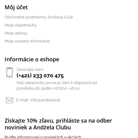
Môj účet
Obchodné podmienky Andżela Club
Moje objednávky
Moje adresy
Moje osobné informácie
Informácie o eshope
Zavolajte nám:
(+421) 233 070 475
Náš zákaznícky servis je Vám k dispozícii od
pondelka do piatku od 8:00 -16:00
E-mail:
info@andzela.sk
Získajte 10% zľavu, prihláste sa na odber
noviniek a Andżela Clubu
Buďte informovaní o novinkách a akciách