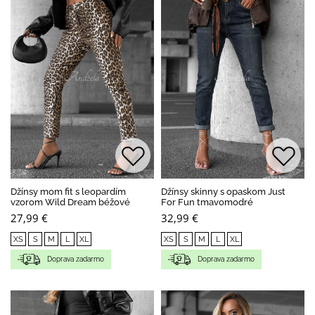
Džínsy mom fit s leopardím
Džínsy skinny s opaskom Just
vzorom Wild Dream béžové
For Fun tmavomodré
27,99 €
32,99 €
XS
S
M
L
XL
XS
S
M
L
XL
Doprava zadarmo
Doprava zadarmo