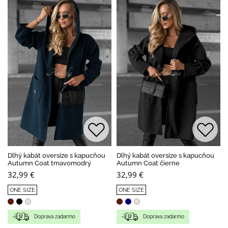
Dlhý kabát oversize s kapucňou
Dlhý kabát oversize s kapucňou
Autumn Coat tmavomodrý
Autumn Coat čierne
32,99 €
32,99 €
ONE SIZE
ONE SIZE
Doprava zadarmo
Doprava zadarmo