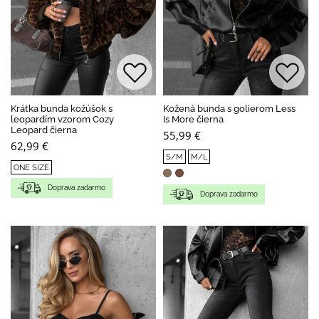
Krátka bunda kožúšok s
Kožená bunda s golierom Less
leopardím vzorom Cozy
Is More čierna
Leopard čierna
55,99 €
62,99 €
S/M
M/L
ONE SIZE
Doprava zadarmo
Doprava zadarmo