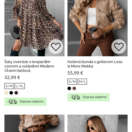
Šaty oversize s leopardím
Kožená bunda s golierom Less
vzorom a volánikmi Modern
Is More Mokka
Charm béžová
55,99 €
32,99 €
S/M
M/L
S/M
L/XL
Doprava zadarmo
Doprava zadarmo