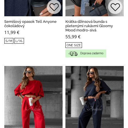
Semišový opasok Tell Anyone
Krátka džínsová bunda s
čokoládový
pletenými rukávmi Gloomy
Mood modro-sivá
11,99 €
55,99 €
S/M
L/XL
ONE SIZE
Doprava zadarmo