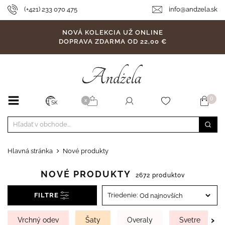
(+421) 233 070 475
info@andzela.sk
NOVÁ KOLEKCIA UŽ ONLINE
DOPRAVA ZDARMA OD 22,00 €
0
X
SK
Hlavná stránka
Nové produkty
NOVÉ PRODUKTY
2672 produktov
FILTRE
Triedenie:
›
Vrchný odev
Šaty
Overaly
Svetre