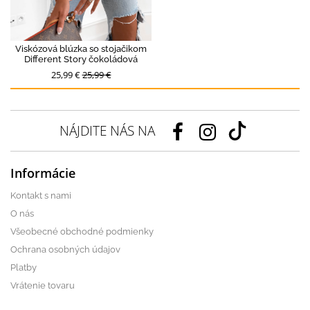
Viskózová blúzka so stojačikom
Different Story čokoládová
25,99 €
25,99 €
NÁJDITE NÁS NA
Informácie
Kontakt s nami
O nás
Všeobecné obchodné podmienky
Ochrana osobných údajov
Platby
Vrátenie tovaru