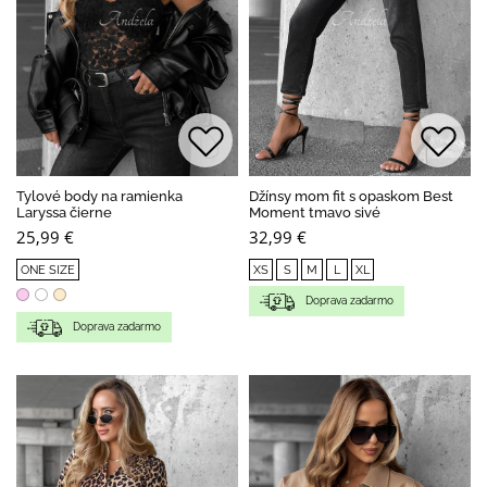
Tylové body na ramienka
Džínsy mom fit s opaskom Best
Laryssa čierne
Moment tmavo sivé
25,99 €
32,99 €
ONE SIZE
XS
S
M
L
XL
Doprava zadarmo
Doprava zadarmo