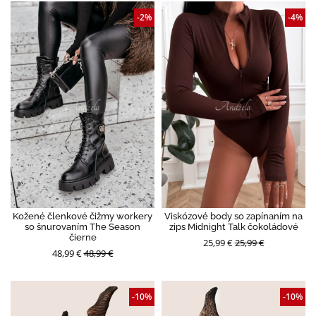
-2%
-4%
Kožené členkové čižmy workery
Viskózové body so zapínaním na
so šnurovaním The Season
zips Midnight Talk čokoládové
čierne
25,99 €
25,99 €
48,99 €
48,99 €
-10%
-10%