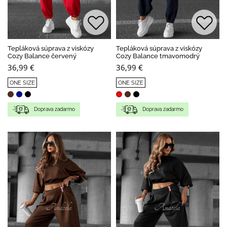
Tepláková súprava z viskózy
Tepláková súprava z viskózy
Cozy Balance červený
Cozy Balance tmavomodrý
36,99 €
36,99 €
ONE SIZE
ONE SIZE
Doprava zadarmo
Doprava zadarmo