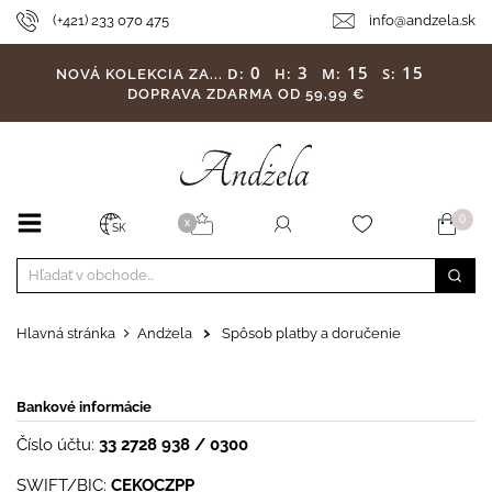
(+421) 233 070 475
info@andzela.sk
0
3
15
15
D:
H:
M:
S:
NOVÁ KOLEKCIA ZA...
DOPRAVA ZDARMA OD 59,99 €
0
X
SK
Hlavná stránka
Andżela
>
Spôsob platby a doručenie
Bankové informácie
Číslo účtu:
33 2728 938 / 0300
SWIFT/BIC:
CEKOCZPP