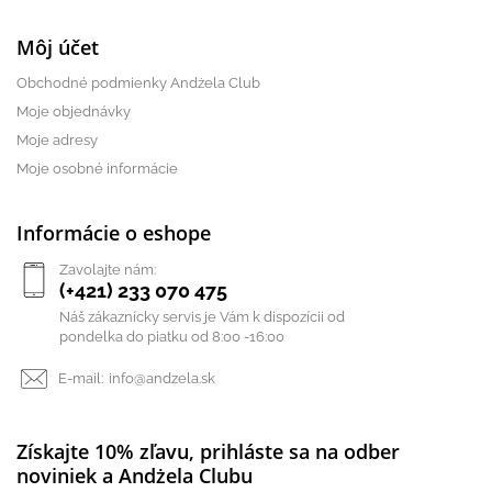
Môj účet
Obchodné podmienky Andżela Club
Moje objednávky
Moje adresy
Moje osobné informácie
Informácie o eshope
Zavolajte nám:
(+421) 233 070 475
Náš zákaznícky servis je Vám k dispozícii od
pondelka do piatku od 8:00 -16:00
E-mail:
info@andzela.sk
Získajte 10% zľavu, prihláste sa na odber
noviniek a Andżela Clubu