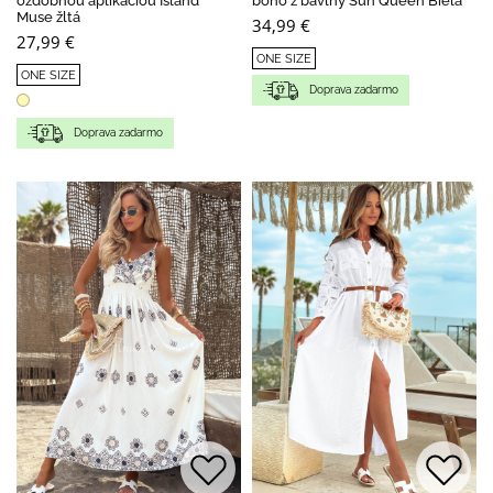
ozdobnou aplikáciou Island
boho z bavlny Sun Queen Biela
Muse žltá
34,99 €
27,99 €
ONE SIZE
ONE SIZE
Doprava zadarmo
Doprava zadarmo