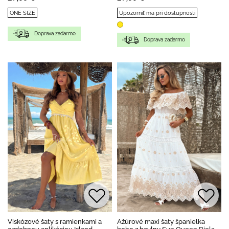
ONE SIZE
Upozorniť ma pri dostupnosti
Doprava zadarmo
Doprava zadarmo
Viskózové šaty s ramienkami a
Ažúrové maxi šaty španielka