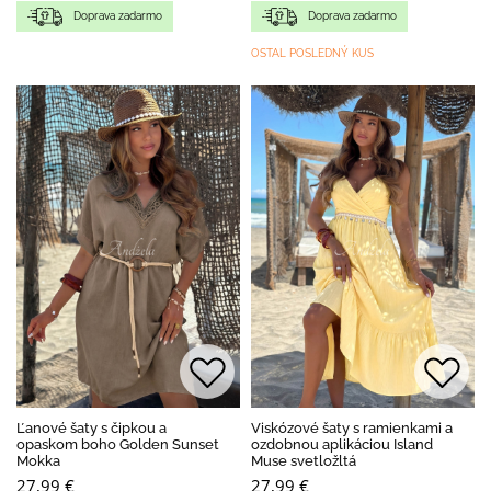
Doprava zadarmo
Doprava zadarmo
OSTAL POSLEDNÝ KUS
Ľanové šaty s čipkou a
Viskózové šaty s ramienkami a
opaskom boho Golden Sunset
ozdobnou aplikáciou Island
Mokka
Muse svetložltá
27,99 €
27,99 €