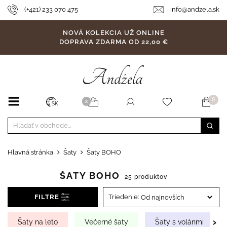
(+421) 233 070 475
info@andzela.sk
NOVÁ KOLEKCIA UŽ ONLINE
DOPRAVA ZDARMA OD 22,00 €
0
X
SK
Hlavná stránka
Šaty
Šaty BOHO
ŠATY BOHO
25 produktov
FILTRE
Triedenie:
›
Šaty na leto
Večerné šaty
Šaty s volánmi