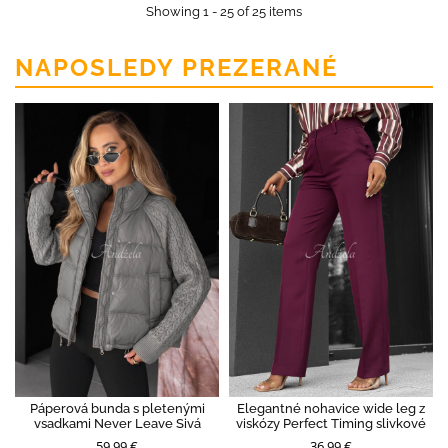
Showing 1 - 25 of 25 items
NAPOSLEDY PREZERANÉ
Páperová bunda s pletenými
Elegantné nohavice wide leg z
vsadkami Never Leave Sivá
viskózy Perfect Timing slivkové
59,99 €
36,99 €