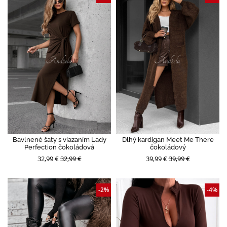
Bavlnené šaty s viazaním Lady
Dlhý kardigan Meet Me There
Perfection čokoládová
čokoládový
32,99 €
32,99 €
39,99 €
39,99 €
-2%
-4%