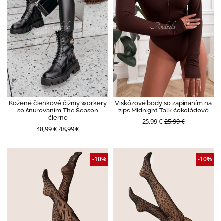
Kožené členkové čižmy workery
Viskózové body so zapínaním na
so šnurovaním The Season
zips Midnight Talk čokoládové
čierne
25,99 €
25,99 €
48,99 €
48,99 €
-10%
-10%