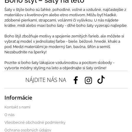
Boho štýl – šaty na leto
Šaty v štýle boho sú ľahké, pohodlné, voľné a vzdušné, najčastejšie z
materiálov s kvetinovým alebo etno motívom. Môžu byť hladké,
zdobené pierkami, strapcami, volánmi či vyšívkou. U nás nájdete
krátke, midi alebo maxi boho šaty - dlhé boho šaty vyzerajú najlepšie.
Boho štýl zbožňuje motívy a spojenie zemitých farieb, ale môžete si
vybrať aj model v jednoliatej farbe - biele, béžové, hnedé, khaki a
pod. Medzi materiálmi je moderný ľan, bavlna, šifón a semiš.
Nezabudnite na šperky!
Pozrite si boho šaty lákajúce vzdušnosťou a pocitom slobody -
vytvorte módny styling na leto a objednajte si šaty online!
NÁJDITE NÁS NA
Informácie
Kontakt s nami
O nás
Všeobecné obchodné podmienky
Ochrana osobných údajov