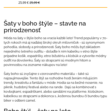
25,99 €
25,99 €
Šaty v boho štýle – stavte na
prirodzenosť
Móda na šaty v štýle boho sa vracia každé leto! Trend populárny v 70-
tych rokoch má aj naďalej široký okruh milovníčok - sú synonymom
pohodlia, slobody a prirodzenosti. Šaty boho môžu byť základom
nejedného letného outfitu - dolaďte k nim kabelku v etno štýle
prípadne košík, espadrilky, etno bižutériu a klobúk a vytvoríte módny
outfit na dovolenku. Šaty so strapcami sú modnym hitom a
povinnosťou na zozname nákupov na leto!
Šaty boho sú zvyčajne s vzorovaného materiálu – také sú
najzaujímavejšie. Tento štýl sa rozhodne hodí ženám milujúcim
trendy, kreativitu a fantáziu v móde. Hodia sa na bežné nosenie, na
piknik, hudobný festival alebo na rande. Dajú sa kombinovať s
kovbojkami, espadrilkami, alebo sandálmi na platforme, klobúkom,
kabelkou so strapcami a dokonca s....koženou bundou či bundou typu
biker v odtieni camel.