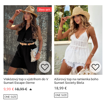
Zľava -50%
Viskózový top s výstrihom do V
Ažúrový top na ramienka boho
Sunset Escape čierne
Sunset Society Biela
18,99 €
9,99 €
18,99 €
🔥
ONE SIZE
ONE SIZE