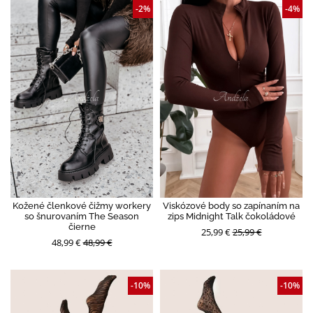
-2%
-4%
Kožené členkové čižmy workery
Viskózové body so zapínaním na
so šnurovaním The Season
zips Midnight Talk čokoládové
čierne
25,99 €
25,99 €
48,99 €
48,99 €
-10%
-10%