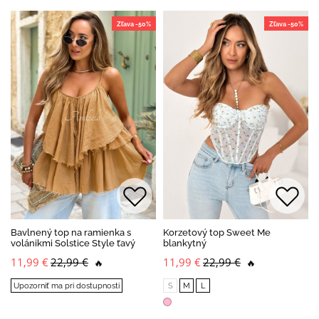
Zľava -50%
Zľava -50%
Bavlnený top na ramienka s
Korzetový top Sweet Me
volánikmi Solstice Style ťavý
blankytný
11,99 €
22,99 €
11,99 €
22,99 €
🔥
🔥
Upozorniť ma pri dostupnosti
S
M
L