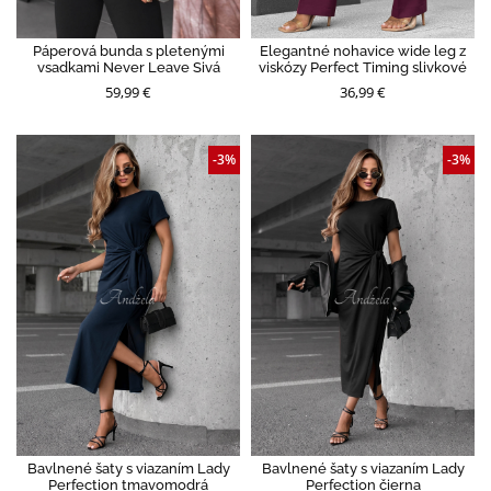
Páperová bunda s pletenými
Elegantné nohavice wide leg z
vsadkami Never Leave Sivá
viskózy Perfect Timing slivkové
59,99 €
36,99 €
-3%
-3%
Bavlnené šaty s viazaním Lady
Bavlnené šaty s viazaním Lady
Perfection tmavomodrá
Perfection čierna