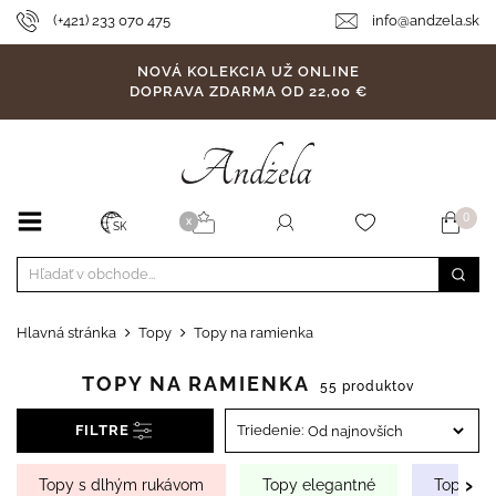
(+421) 233 070 475
info@andzela.sk
NOVÁ KOLEKCIA UŽ ONLINE
DOPRAVA ZDARMA OD 22,00 €
0
X
SK
Hlavná stránka
Topy
Topy na ramienka
TOPY NA RAMIENKA
55 produktov
FILTRE
Triedenie:
›
Topy s dlhým rukávom
Topy elegantné
Topy re