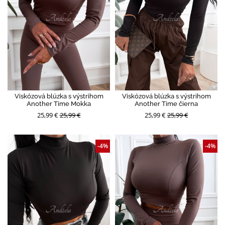
Viskózová blúzka s výstrihom
Viskózová blúzka s výstrihom
Another Time Mokka
Another Time čierna
25,99 €
25,99 €
25,99 €
25,99 €
-4%
-4%