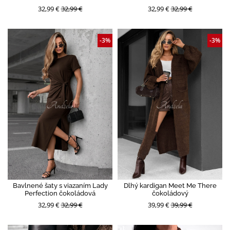
32,99 €
32,99 €
32,99 €
32,99 €
-3%
-3%
Bavlnené šaty s viazaním Lady
Dlhý kardigan Meet Me There
Perfection čokoládová
čokoládový
32,99 €
32,99 €
39,99 €
39,99 €