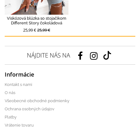
Viskózová blúzka so stojačikom
Different Story čokoládová
25,99 €
25,99 €
NÁJDITE NÁS NA
Informácie
Kontakt s nami
O nás
Všeobecné obchodné podmienky
Ochrana osobných údajov
Platby
Vrátenie tovaru