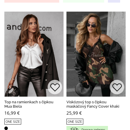
Top na ramienkach s čipkou
Viskózový top s čipkou
Mua Biela
maskáčový Fancy Cover khaki
16,99 €
25,99 €
ONE SIZE
ONE SIZE
Doprava zadarmo