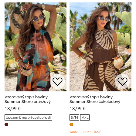
Vzorovaný top z bavlny
Vzorovaný top z bavlny
Summer Shore oranžový
Summer Shore čokoládový
18,99 €
18,99 €
Upozorniť ma pri dostupnosti
S/M
M/L
TAKMER VYPREDANÉ