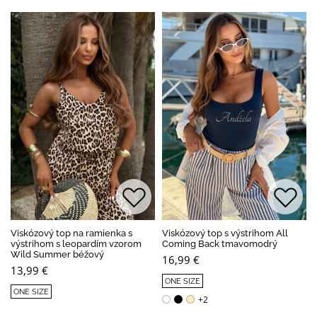
Viskózový top na ramienka s
Viskózový top s výstrihom All
výstrihom s leopardím vzorom
Coming Back tmavomodrý
Wild Summer béžový
16,99 €
13,99 €
ONE SIZE
ONE SIZE
+2