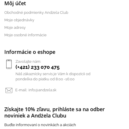
Môj účet
Obchodné podmienky Andżela Club
Moje objednávky
Moje adresy
Moje osobné informácie
Informácie o eshope
Zavolajte nám:
(+421) 233 070 475
Náš zákaznícky servis je Vám k dispozícii od
pondelka do piatku od 8:00 -16:00
E-mail:
info@andzela.sk
Získajte 10% zľavu, prihláste sa na odber
noviniek a Andżela Clubu
Buďte informovaní o novinkách a akciách