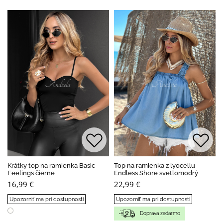
Krátky top na ramienka Basic
Top na ramienka z lyocellu
Feelings čierne
Endless Shore svetlomodrý
16,99 €
22,99 €
Upozorniť ma pri dostupnosti
Upozorniť ma pri dostupnosti
Doprava zadarmo