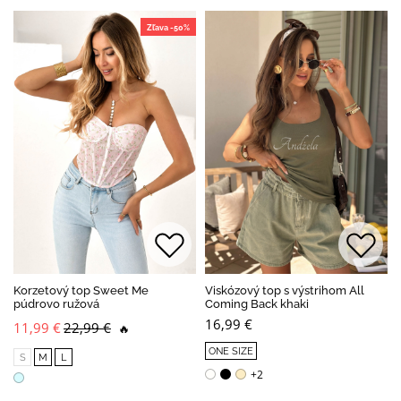
Zľava -50%
Korzetový top Sweet Me
Viskózový top s výstrihom All
púdrovo ružová
Coming Back khaki
16,99 €
11,99 €
22,99 €
🔥
ONE SIZE
S
M
L
+2