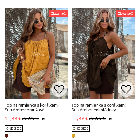
Zľava -50%
Zľava -50%
Top na ramienka s korálkami
Top na ramienka s korálkami
Sea Amber oranžová
Sea Amber čokoládový
11,99 €
22,99 €
11,99 €
22,99 €
🔥
🔥
ONE SIZE
ONE SIZE