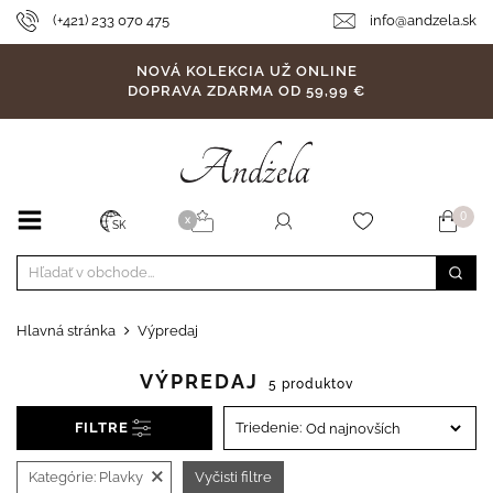
(+421) 233 070 475
info@andzela.sk
NOVÁ KOLEKCIA UŽ ONLINE
DOPRAVA ZDARMA OD 59,99 €
0
X
SK
Hlavná stránka
Výpredaj
VÝPREDAJ
5 produktov
FILTRE
Triedenie:
×
Kategórie:
Plavky
Vyčisti filtre