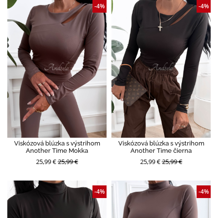
-4%
-4%
Viskózová blúzka s výstrihom
Viskózová blúzka s výstrihom
Another Time Mokka
Another Time čierna
25,99 €
25,99 €
25,99 €
25,99 €
-4%
-4%