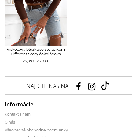
Viskózová blúzka so stojačikom
Different Story čokoládová
25,99 €
25,99 €
NÁJDITE NÁS NA
Informácie
Kontakt s nami
O nás
Všeobecné obchodné podmienky