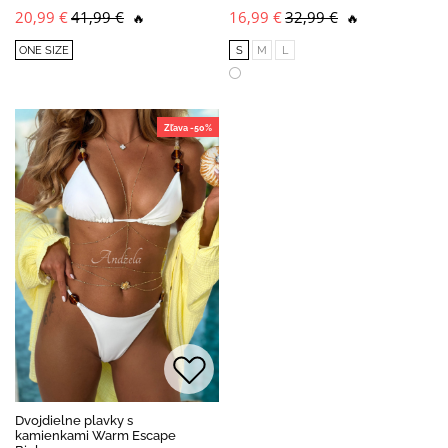
20,99 €
41,99 €
16,99 €
32,99 €
🔥
🔥
ONE SIZE
S
M
L
Zľava -50%
Dvojdielne plavky s
kamienkami Warm Escape