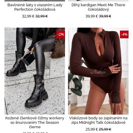
Bavlnené šaty s viazaním Lady
Dlhý kardigan Meet Me There
Perfection čokoládová
čokoládový
32,99 €
32,99 €
39,99 €
39,99 €
-2%
-4%
Kožené členkové čižmy workery
Viskózové body so zapínaním na
so šnurovaním The Season
zips Midnight Talk čokoládové
čierne
25,99 €
25,99 €