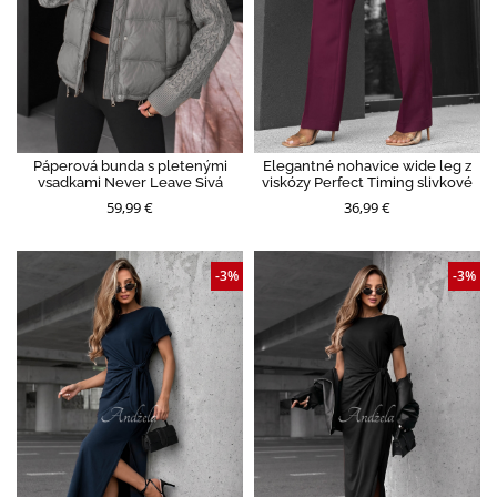
Páperová bunda s pletenými
Elegantné nohavice wide leg z
vsadkami Never Leave Sivá
viskózy Perfect Timing slivkové
59,99 €
36,99 €
-3%
-3%