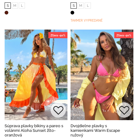
S
M
L
S
M
L
TAKMER VYPREDANÉ
Zľava -50%
Zľava -50%
Súprava plavky bikiny a pareo s
Dvojdielne plavky s
volánmi Aloha Sunset žlto-
kamienkami Warm Escape
oranžová
ružový