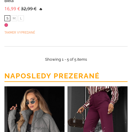
Biela
16,99 €
32,99 €
🔥
S
M
L
TAKMER VYPREDANÉ
Showing 1 - 5 of 5 items
NAPOSLEDY PREZERANÉ