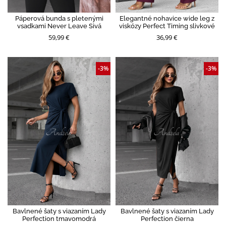
Páperová bunda s pletenými
Elegantné nohavice wide leg z
vsadkami Never Leave Sivá
viskózy Perfect Timing slivkové
59,99 €
36,99 €
-3%
-3%
Bavlnené šaty s viazaním Lady
Bavlnené šaty s viazaním Lady
Perfection tmavomodrá
Perfection čierna