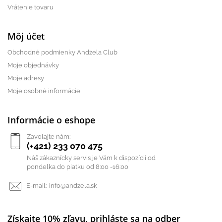
Vrátenie tovaru
Môj účet
Obchodné podmienky Andżela Club
Moje objednávky
Moje adresy
Moje osobné informácie
Informácie o eshope
Zavolajte nám:
(+421) 233 070 475
Náš zákaznícky servis je Vám k dispozícii od
pondelka do piatku od 8:00 -16:00
E-mail:
info@andzela.sk
Získajte 10% zľavu, prihláste sa na odber