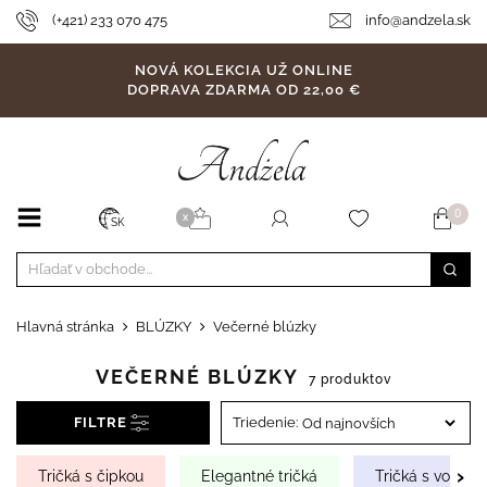
(+421) 233 070 475
info@andzela.sk
NOVÁ KOLEKCIA UŽ ONLINE
DOPRAVA ZDARMA OD 22,00 €
0
X
SK
Hlavná stránka
BLÚZKY
Večerné blúzky
VEČERNÉ BLÚZKY
7 produktov
FILTRE
Triedenie:
›
Tričká s čipkou
Elegantné tričká
Tričká s volánm