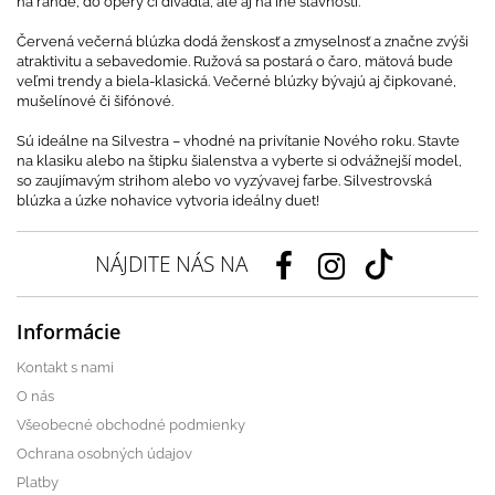
na rande, do opery či divadla, ale aj na iné slávnosti.
Červená večerná blúzka dodá ženskosť a zmyselnosť a značne zvýši
atraktivitu a sebavedomie. Ružová sa postará o čaro, mätová bude
veľmi trendy a biela-klasická. Večerné blúzky bývajú aj čipkované,
mušelínové či šifónové.
Sú ideálne na Silvestra – vhodné na privítanie Nového roku. Stavte
na klasiku alebo na štipku šialenstva a vyberte si odvážnejší model,
so zaujímavým strihom alebo vo vyzývavej farbe. Silvestrovská
blúzka a úzke nohavice vytvoria ideálny duet!
NÁJDITE NÁS NA
Informácie
Kontakt s nami
O nás
Všeobecné obchodné podmienky
Ochrana osobných údajov
Platby