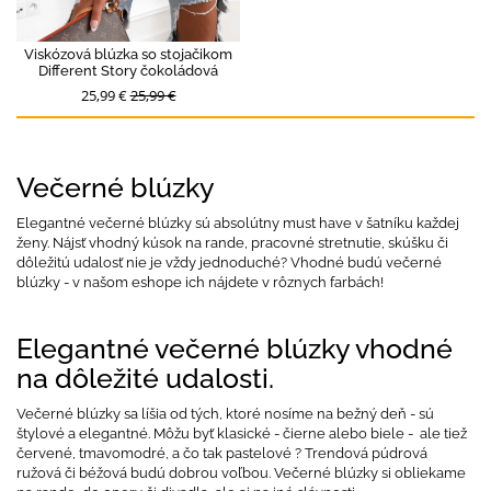
Viskózová blúzka so stojačikom
Different Story čokoládová
25,99 €
25,99 €
Večerné blúzky
Elegantné večerné blúzky sú absolútny must have v šatníku každej
ženy. Nájsť vhodný kúsok na rande, pracovné stretnutie, skúšku či
dôležitú udalosť nie je vždy jednoduché? Vhodné budú večerné
blúzky - v našom eshope ich nájdete v rôznych farbách!
Elegantné večerné blúzky vhodné
na dôležité udalosti.
Večerné blúzky sa líšia od tých, ktoré nosíme na bežný deň - sú
štylové a elegantné. Môžu byť klasické - čierne alebo biele - ale tiež
červené, tmavomodré, a čo tak pastelové ? Trendová púdrová
ružová či béžová budú dobrou voľbou. Večerné blúzky si obliekame