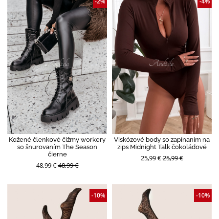
-2%
-4%
Kožené členkové čižmy workery
Viskózové body so zapínaním na
so šnurovaním The Season
zips Midnight Talk čokoládové
čierne
25,99 €
25,99 €
48,99 €
48,99 €
-10%
-10%