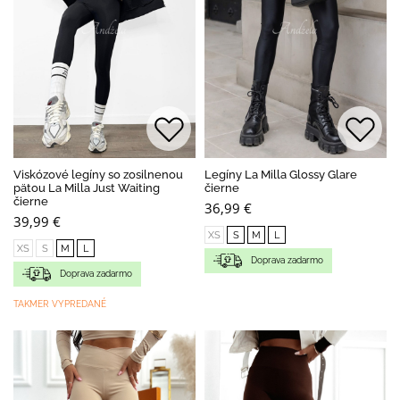
Viskózové legíny so zosilnenou
Legíny La Milla Glossy Glare
pätou La Milla Just Waiting
čierne
čierne
36,99 €
39,99 €
XS
S
M
L
XS
S
M
L
Doprava zadarmo
Doprava zadarmo
TAKMER VYPREDANÉ