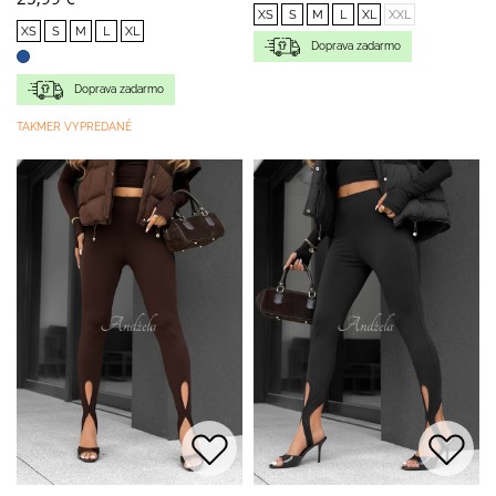
XS
S
M
L
XL
XXL
XS
S
M
L
XL
Doprava zadarmo
Doprava zadarmo
TAKMER VYPREDANÉ