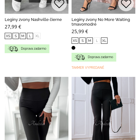
Legíny zvony Nashville čierne
Legíny zvony No More Waiting
tmavomodré
27,99 €
25,99 €
XS
S
M
L
XL
XS
S
M
L
XL
Doprava zadarmo
Doprava zadarmo
TAKMER VYPREDANÉ