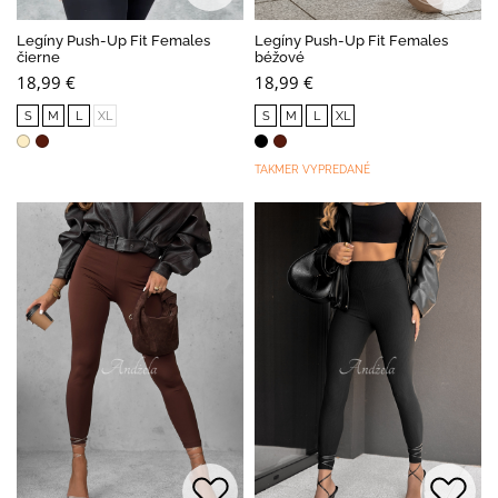
Legíny Push-Up Fit Females
Legíny Push-Up Fit Females
čierne
béžové
18,99 €
18,99 €
S
M
L
XL
S
M
L
XL
TAKMER VYPREDANÉ