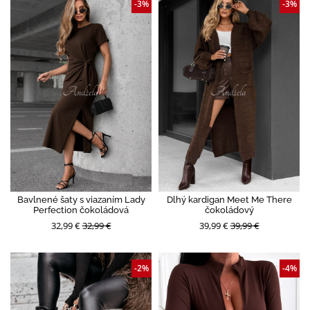
-3%
-3%
Bavlnené šaty s viazaním Lady
Dlhý kardigan Meet Me There
Perfection čokoládová
čokoládový
32,99 €
32,99 €
39,99 €
39,99 €
-2%
-4%