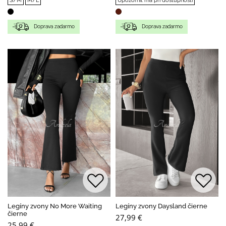
S/M
M/L
Upozorniť ma pri dostupnosti
Doprava zadarmo
Doprava zadarmo
Legíny zvony No More Waiting
Legíny zvony Daysland čierne
čierne
27,99 €
25,99 €