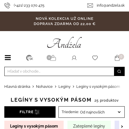
(+421) 233 070 475
info@andzela.sk
NOVÁ KOLEKCIA UŽ ONLINE
DOPRAVA ZDARMA OD 22,00 €
0
X
SK
Hlavná stránka
Nohavice
Legíny
Legíny s vysokým pásom
LEGÍNY S VYSOKÝM PÁSOM
25 produktov
FILTRE
Triedenie:
›
Legíny s vysokým pásom
Zateplené legíny
Lako