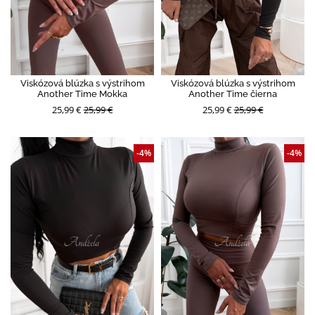
Viskózová blúzka s výstrihom
Viskózová blúzka s výstrihom
Another Time Mokka
Another Time čierna
25,99 €
25,99 €
25,99 €
25,99 €
-4%
-4%