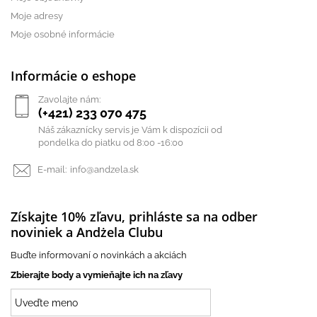
Moje adresy
Moje osobné informácie
Informácie o eshope
Zavolajte nám:
(+421) 233 070 475
Náš zákaznícky servis je Vám k dispozícii od
pondelka do piatku od 8:00 -16:00
E-mail:
info@andzela.sk
Získajte 10% zľavu, prihláste sa na odber
noviniek a Andżela Clubu
Buďte informovaní o novinkách a akciách
Zbierajte body a vymieňajte ich na zľavy