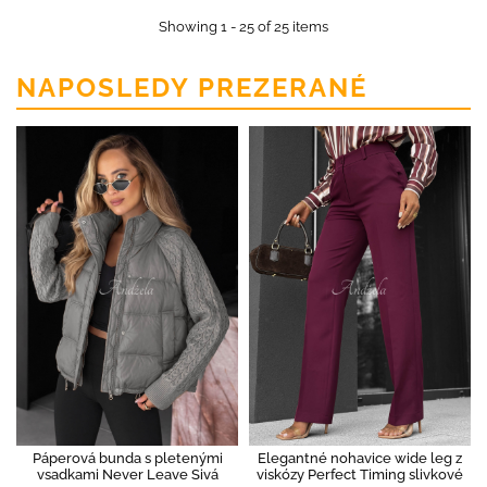
Showing 1 - 25 of 25 items
NAPOSLEDY PREZERANÉ
Páperová bunda s pletenými
Elegantné nohavice wide leg z
vsadkami Never Leave Sivá
viskózy Perfect Timing slivkové