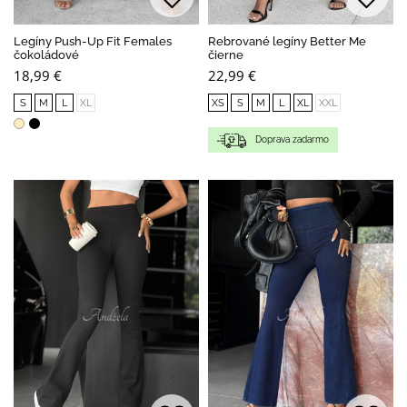
Legíny Push-Up Fit Females
Rebrované legíny Better Me
čokoládové
čierne
18,99 €
22,99 €
S
M
L
XL
XS
S
M
L
XL
XXL
Doprava zadarmo