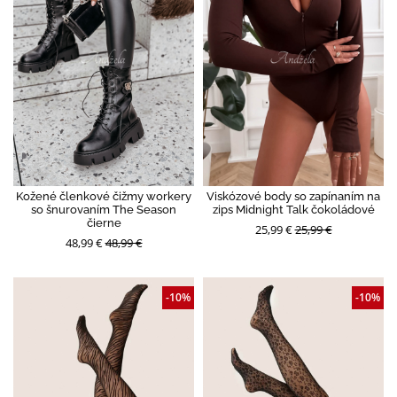
Kožené členkové čižmy workery
Viskózové body so zapínaním na
so šnurovaním The Season
zips Midnight Talk čokoládové
čierne
25,99 €
25,99 €
48,99 €
48,99 €
-10%
-10%