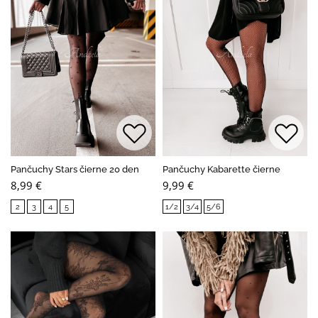
Pančuchy Stars čierne 20 den
Pančuchy Kabarette čierne
8,99 €
9,99 €
2
3
4
5
1/2
3/4
5/6