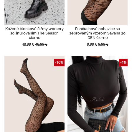
Kožené členkové čižmy workery
Pančuchové nohavice so
so šnurovaním The Season
zebrovaným vzorom Savana 20
čierne
DEN čierne
48,99 €
48,99 €
9,99 €
9,99 €
-10%
-4%