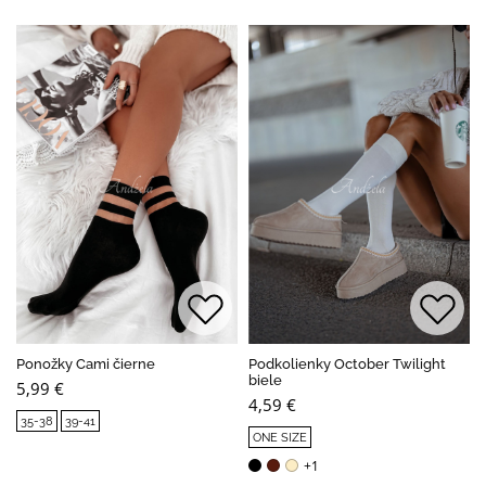
Ponožky Cami čierne
Podkolienky October Twilight
biele
5,99 €
4,59 €
35-38
39-41
ONE SIZE
+1