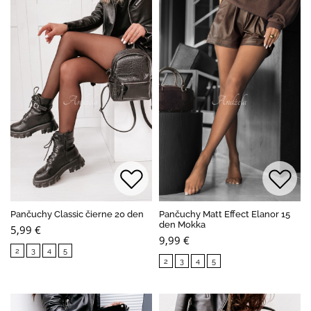
Pančuchy Classic čierne 20 den
Pančuchy Matt Effect Elanor 15
den Mokka
5,99 €
9,99 €
2
3
4
5
2
3
4
5