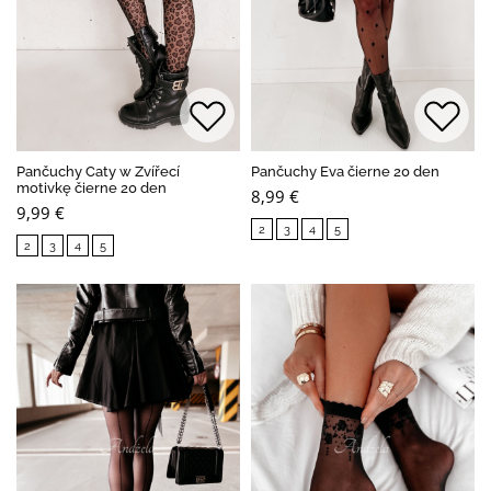
Pančuchy Caty w Zvířecí
Pančuchy Eva čierne 20 den
motivkę čierne 20 den
8,99 €
9,99 €
2
3
4
5
2
3
4
5