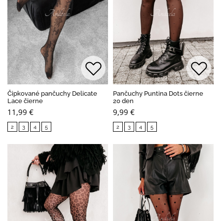
Čipkované pančuchy Delicate
Pančuchy Puntina Dots čierne
Lace čierne
20 den
11,99 €
9,99 €
2
3
4
5
2
3
4
5