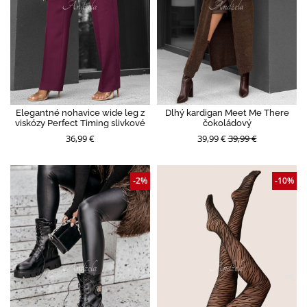
Elegantné nohavice wide leg z
Dlhý kardigan Meet Me There
viskózy Perfect Timing slivkové
čokoládový
36,99 €
39,99 €
39,99 €
-2%
-10%