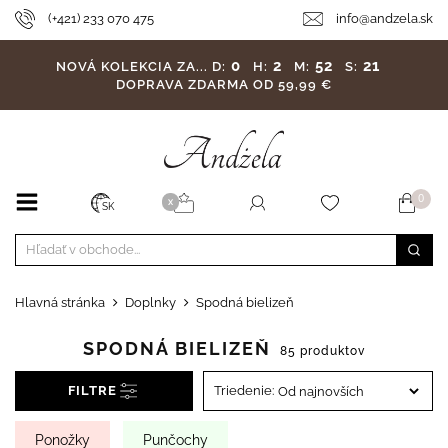
(+421) 233 070 475
info@andzela.sk
0
2
52
19
NOVÁ KOLEKCIA ZA...
D:
H:
M:
S:
DOPRAVA ZDARMA OD 59,99 €
0
X
SK
Hlavná stránka
Doplnky
Spodná bielizeň
SPODNÁ BIELIZEŇ
85 produktov
FILTRE
Triedenie:
Ponožky
Punčochy