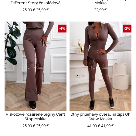
Different Story čokoládová
Mokka
25,99 €
25,99 €
22,99 €
-4%
-2%
Viskózové rozšírené legíny Can’t
Dlhý priliehavý overal na zips Oh
Stop Mokka
Wow Mokka
25,99 €
25,99 €
41,99 €
41,99 €