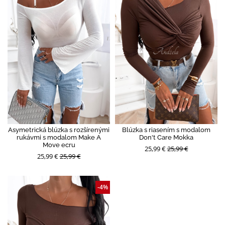
Asymetrická blúzka s rozšírenými
Blúzka s riasením s modalom
rukávmi s modalom Make A
Don't Care Mokka
Move ecru
25,99 €
25,99 €
25,99 €
25,99 €
-4%