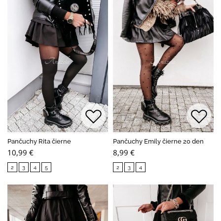
Pančuchy Rita čierne
Pančuchy Emily čierne 20 den
10,99 €
8,99 €
2
3
4
5
2
3
4