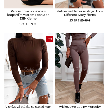
Pančuchové nohavice s
Viskózová blúzka so stojačikom
leopardím vzorom Leonia 20
Different Story čierna
DEN čierne
25,99 €
25,99 €
9,99 €
9,99 €
-4%
Viskózová blúzka so stojačikom
Wiskozowe Legíny Meredity