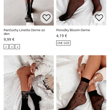
Pančuchy Linette čierne 20
Ponožky Bloom čierne
den
4,19 €
9,99 €
ONE SIZE
2
3
4