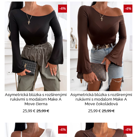
-4%
-4%
Asymetrická blúzka s rozšírenými
Asymetrická blúzka s rozšírenými
rukávmi s modalom Make A
rukávmi s modalom Make A
Move čierna
Move čokoládová
25,99 €
25,99 €
25,99 €
25,99 €
-4%
-4%