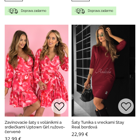
Doprava zadarmo
Doprava zadarmo
Zavinovacie šaty s volánikmi a
Šaty Tunika s vreckami Stay
srdiečkami Uptown Girl ružovo-
Real bordová
červené
22,99 €
32,99 €