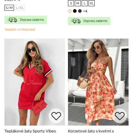
S
M
L
XL
S/M
L/XL
+4
Doprava zadarmo
Doprava zadarmo
TAKMER VYPREDANÉ
Teplákové šaty Sporty Vibes
Korzetové šaty s kvetmi s