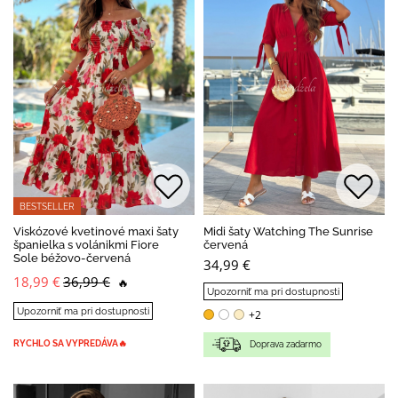
BESTSELLER
Viskózové kvetinové maxi šaty
Midi šaty Watching The Sunrise
španielka s volánikmi Fiore
červená
Sole béžovo-červená
34,99 €
18,99 €
36,99 €
🔥
Upozorniť ma pri dostupnosti
Upozorniť ma pri dostupnosti
+2
RYCHLO SA VYPREDÁVA🔥
Doprava zadarmo