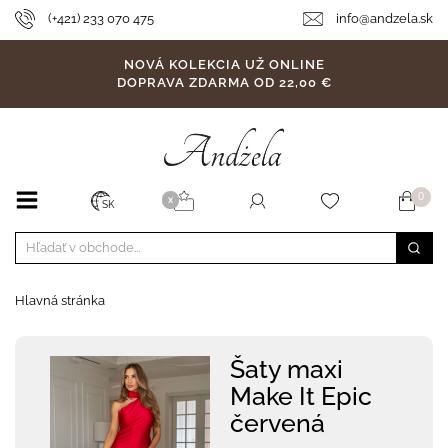
(+421) 233 070 475
info@andzela.sk
NOVÁ KOLEKCIA UŽ ONLINE
DOPRAVA ZDARMA OD 22,00 €
0
X
SK
Hlavná stránka
Šaty maxi
Make It Epic
červená