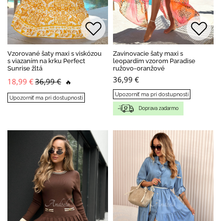
Vzorované šaty maxi s viskózou
Zavinovacie šaty maxi s
s viazaním na krku Perfect
leopardím vzorom Paradise
Sunrise žltá
ružovo-oranžové
36,99 €
18,99 €
36,99 €
🔥
Upozorniť ma pri dostupnosti
Upozorniť ma pri dostupnosti
Doprava zadarmo