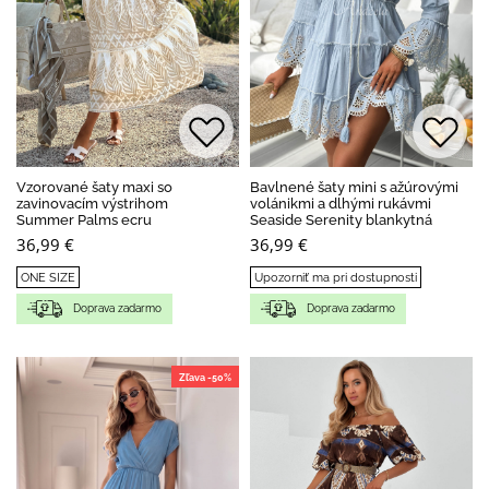
Vzorované šaty maxi so
Bavlnené šaty mini s ažúrovými
zavinovacím výstrihom
volánikmi a dlhými rukávmi
Summer Palms ecru
Seaside Serenity blankytná
36,99 €
36,99 €
ONE SIZE
Upozorniť ma pri dostupnosti
Doprava zadarmo
Doprava zadarmo
Zľava -50%