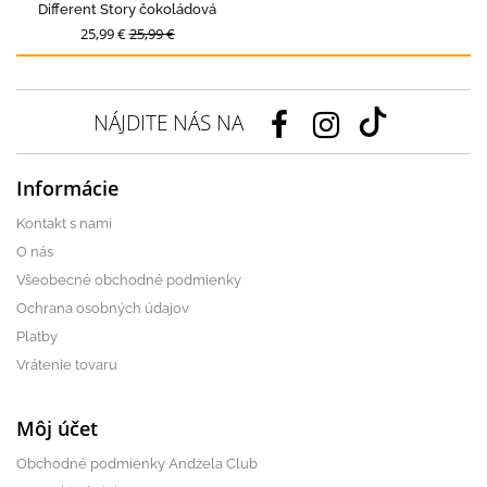
Different Story čokoládová
25,99 €
25,99 €
NÁJDITE NÁS NA
Informácie
Kontakt s nami
O nás
Všeobecné obchodné podmienky
Ochrana osobných údajov
Platby
Vrátenie tovaru
Môj účet
Obchodné podmienky Andżela Club