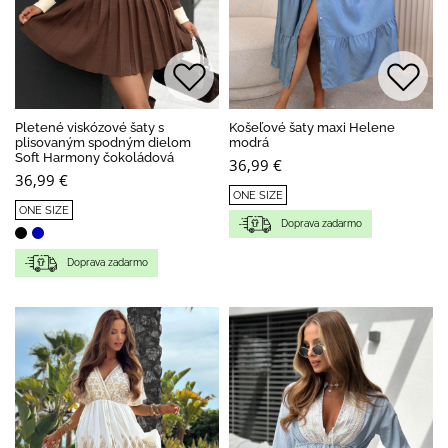
Pletené viskózové šaty s
Košeľové šaty maxi Helene
plisovaným spodným dielom
modrá
Soft Harmony čokoládová
36,99 €
36,99 €
ONE SIZE
ONE SIZE
Doprava zadarmo
Doprava zadarmo