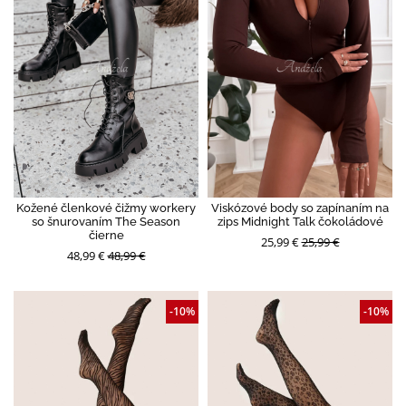
Kožené členkové čižmy workery
Viskózové body so zapínaním na
so šnurovaním The Season
zips Midnight Talk čokoládové
čierne
25,99 €
25,99 €
48,99 €
48,99 €
-10%
-10%