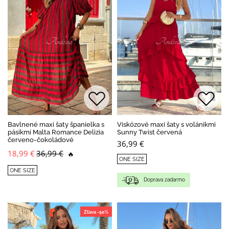
Bavlnené maxi šaty španielka s
Viskózové maxi šaty s volánikmi
pásikmi Malta Romance Delizia
Sunny Twist červená
červeno-čokoládové
36,99 €
18,99 €
36,99 €
🔥
ONE SIZE
ONE SIZE
Doprava zadarmo
Zľava -50%