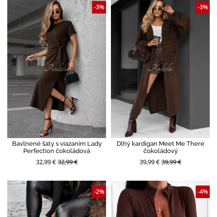
-3%
-3%
Bavlnené šaty s viazaním Lady
Dlhý kardigan Meet Me There
Perfection čokoládová
čokoládový
32,99 €
32,99 €
39,99 €
39,99 €
-2%
-4%