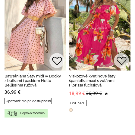
Bawełniana Šaty midi w Bodky
Viskózové kvetinové šaty
z bufkami i paskiem Hello
španielka maxi s volánmi
Bellissima ružová
Florissa fuchsiová
36,99 €
18,99 €
36,99 €
🔥
Upozorniť ma pri dostupnosti
ONE SIZE
Doprava zadarmo