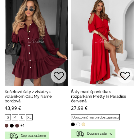
Košeľové šaty z viskózy s
Šaty maxi španielka s
volánikom Call My Name
rozparkami Pretty In Paradise
bordová
červená
43,99 €
27,99 €
S
M
L
XL
Upozorniť ma pri dostupnosti
+1
Doprava zadarmo
Doprava zadarmo