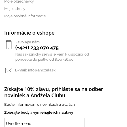
Moje objednávky
Moje adresy
Moje osobné informácie
Informácie o eshope
Zavolajte nám:
(+421) 233 070 475
Náš zákaznícky servis je Vám k dispozícii od
pondelka do piatku od 8:00 -16:00
E-mail:
info@andzela.sk
Získajte 10% zľavu, prihláste sa na odber
noviniek a Andżela Clubu
Buďte informovaní o novinkách a akciách
Zbierajte body a vymieňajte ich na zľavy