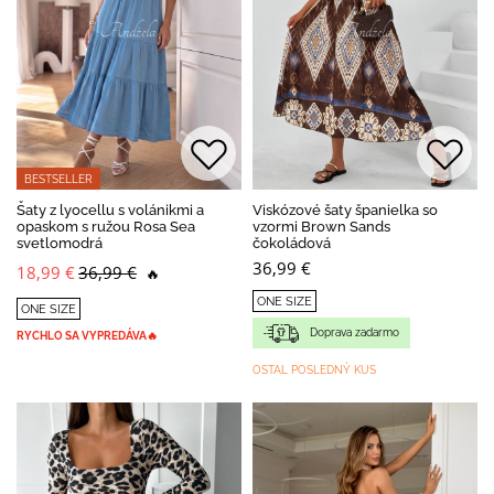
BESTSELLER
Šaty z lyocellu s volánikmi a
Viskózové šaty španielka so
opaskom s ružou Rosa Sea
vzormi Brown Sands
svetlomodrá
čokoládová
36,99 €
18,99 €
36,99 €
🔥
ONE SIZE
ONE SIZE
Doprava zadarmo
RYCHLO SA VYPREDÁVA🔥
OSTAL POSLEDNÝ KUS