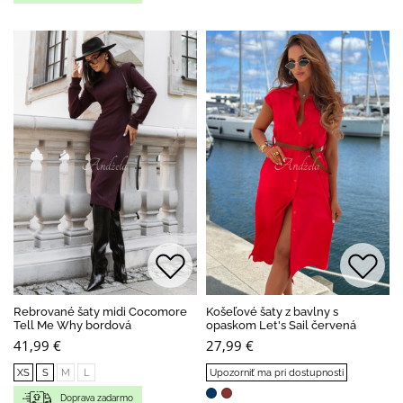
Rebrované šaty midi Cocomore
Košeľové šaty z bavlny s
Tell Me Why bordová
opaskom Let's Sail červená
41,99 €
27,99 €
XS
S
M
L
Upozorniť ma pri dostupnosti
Doprava zadarmo