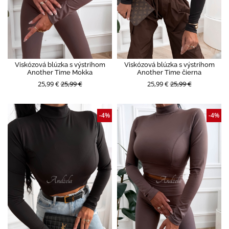
Viskózová blúzka s výstrihom
Viskózová blúzka s výstrihom
Another Time Mokka
Another Time čierna
25,99 €
25,99 €
25,99 €
25,99 €
-4%
-4%