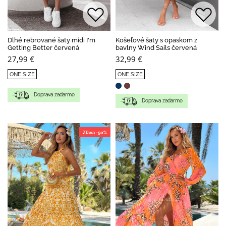
Dlhé rebrované šaty midi I'm
Košeľové šaty s opaskom z
Getting Better červená
bavlny Wind Sails červená
27,99 €
32,99 €
ONE SIZE
ONE SIZE
Doprava zadarmo
Doprava zadarmo
Zľava -50%