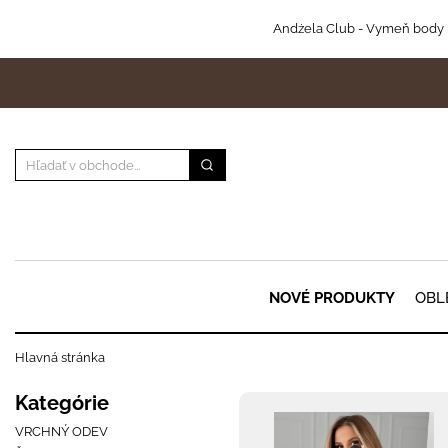
Andżela Club
- Vymeň body 
NOVÉ PRODUKTY
OBL
Hlavná stránka
Kategórie
VRCHNÝ ODEV