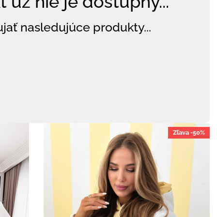
 už nie je dostupný...
jať nasledujúce produkty...
Zľava -50%