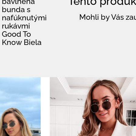
Tento produkt
bavlnená
bunda s
Mohli by Vás zau
nafúknutými
rukávmi
Good To
Know Biela