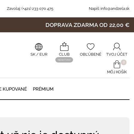
Zavolaj:
(+421) 233 070 475
Napíš:
info@andzela.sk
DOPRAVA ZDARMA OD 22,00 €
SK
/ EUR
CLUB
OBĽÚBENÉ
TVOJ ÚČET
NEAKTÍVNY
0
MÔJ KOŠÍK
0
E KUPOVANÉ
PRÉMIUM