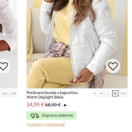
Prešívaná bunda s kapucňou
3XL
4XL
S
M
L
XL
XXL
Warm Daylight Biela
34,99 €
68,99 €
🔥
Doprava zadarmo
TAKMER VYPREDANÉ