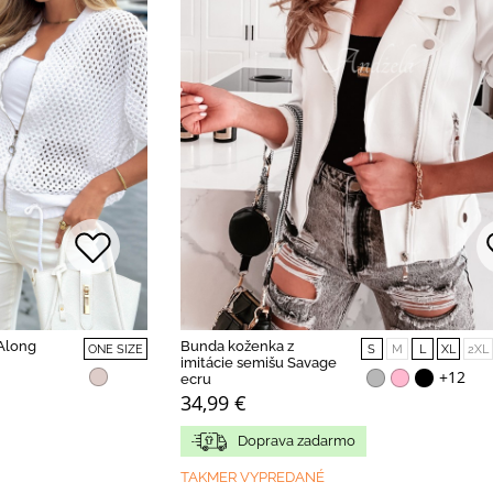
Along
Bunda koženka z
ONE SIZE
S
M
L
XL
2XL
imitácie semišu Savage
+12
ecru
34,99 €
Doprava zadarmo
TAKMER VYPREDANÉ