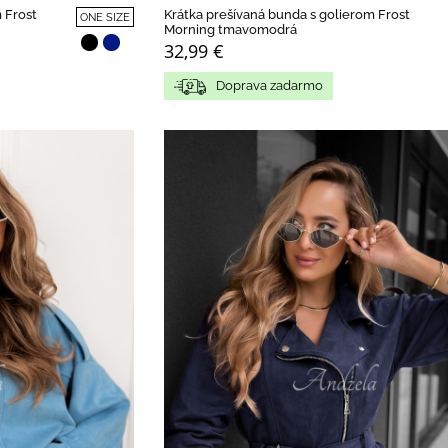
 Frost
Krátka prešívaná bunda s golierom Frost
ONE SIZE
Morning tmavomodrá
32,99 €
Doprava zadarmo