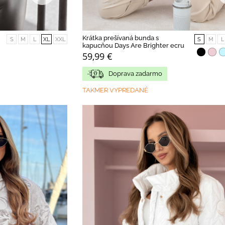
Krátka prešívaná bunda s
S
M
L
XL
XXL
S
M
L
kapucňou Days Are Brighter ecru
59,99 €
Doprava zadarmo
TAKMER VYPREDANÉ