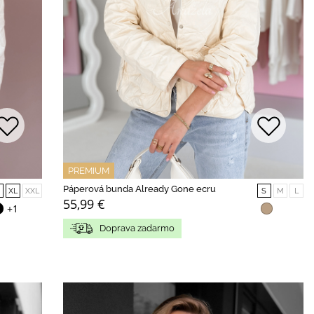
PREMIUM
Páperová bunda Already Gone ecru
XL
XXL
S
M
L
55,99 €
+1
Doprava zadarmo