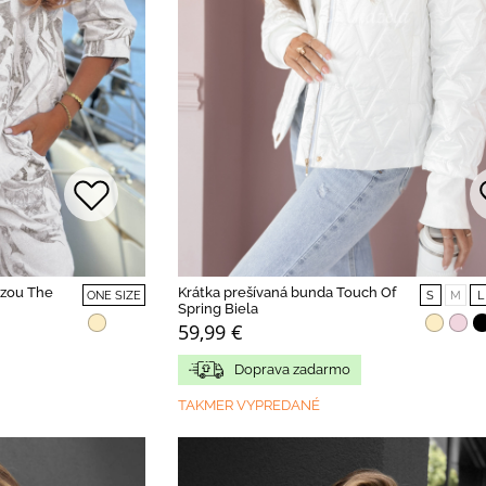
ózou The
Krátka prešívaná bunda Touch Of
ONE SIZE
S
M
L
Spring Biela
59,99 €
Doprava zadarmo
TAKMER VYPREDANÉ