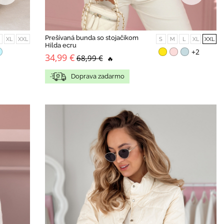
Prešívaná bunda so stojačikom
XL
XXL
S
M
L
XL
XXL
Hilda ecru
+2
34,99 €
68,99 €
🔥
Doprava zadarmo