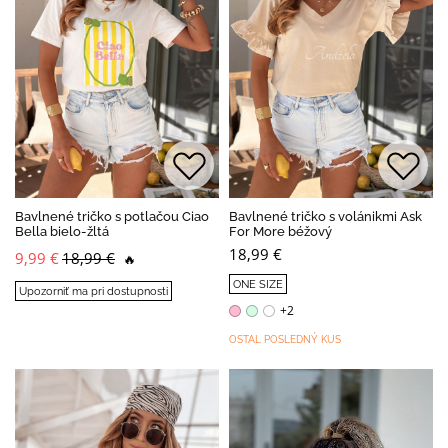
Bavlnené tričko s potlačou Ciao
Bavlnené tričko s volánikmi Ask
Bella bielo-žltá
For More béžový
18,99 €
9,99 €
18,99 €
🔥
ONE SIZE
Upozorniť ma pri dostupnosti
+2
OSTAL POSLEDNÝ KUS