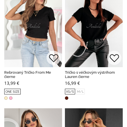
Rebrovaný Tričko From Me
Tričko s véčkovým výstrihom
čierne
Lauren čierne
13,99 €
16,99 €
ONE SIZE
XS/S
M/L