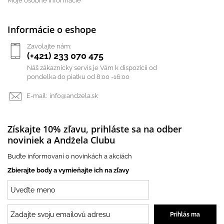
Moje osobné informácie
Informácie o eshope
Zavolajte nám:
(+421) 233 070 475
Náš zákaznícky servis je Vám k dispozícii od
pondelka do piatku od 8:00 -16:00
E-mail:
info@andzela.sk
Získajte 10% zľavu, prihláste sa na odber
noviniek a Andżela Clubu
Buďte informovaní o novinkách a akciách
Zbierajte body a vymieňajte ich na zľavy