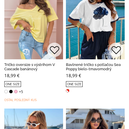
Tričko oversize s výstrihom V
Bavlnené tričko s potlačou Sea
Cascade banánový
Poppy bielo-tmavomodrý
18,99 €
18,99 €
ONE SIZE
ONE SIZE
+5
OSTAL POSLEDNÝ KUS