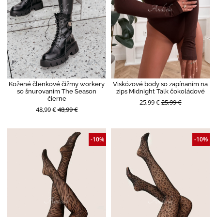
Kožené členkové čižmy workery
Viskózové body so zapínaním na
so šnurovaním The Season
zips Midnight Talk čokoládové
čierne
25,99 €
25,99 €
48,99 €
48,99 €
-10%
-10%