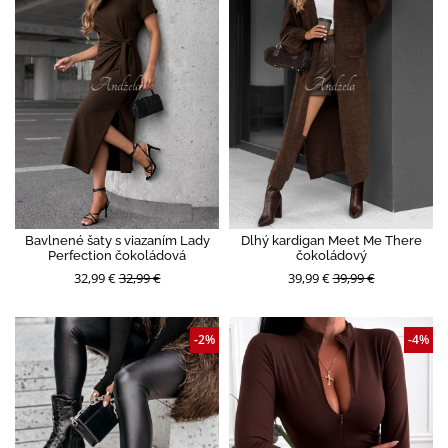
Bavlnené šaty s viazaním Lady
Dlhý kardigan Meet Me There
Perfection čokoládová
čokoládový
32,99 €
32,99 €
39,99 €
39,99 €
-2%
-4%