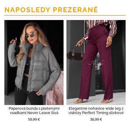
NAPOSLEDY PREZERANÉ
Páperová bunda s pletenými
Elegantné nohavice wide leg z
vsadkami Never Leave Sivá
viskózy Perfect Timing slivkové
59,99 €
36,99 €