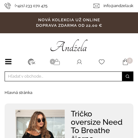
(+421) 233 070 475
info@andzela.sk
NOVÁ KOLEKCIA UŽ ONLINE
DOPRAVA ZDARMA OD 22,00 €
0
X
SK
Hlavná stránka
Tričko
oversize Need
To Breathe