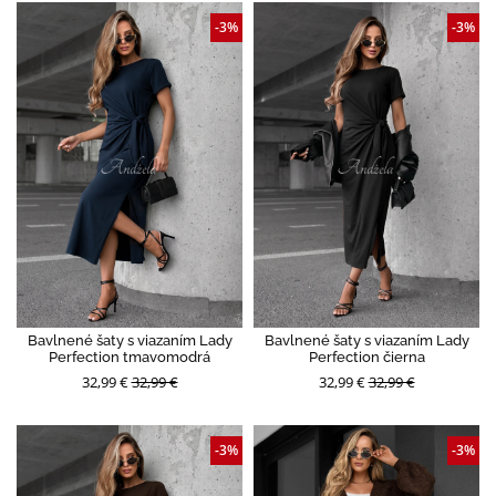
-3%
-3%
Bavlnené šaty s viazaním Lady
Bavlnené šaty s viazaním Lady
Perfection tmavomodrá
Perfection čierna
32,99 €
32,99 €
32,99 €
32,99 €
-3%
-3%