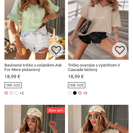
Bavlnené tričko s volánikmi Ask
Tričko oversize s výstrihom V
For More pistaciový
Cascade béžový
18,99 €
18,99 €
ONE SIZE
ONE SIZE
+2
+5
Zľava -50%