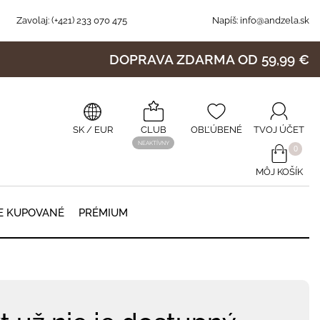
Zavolaj:
(+421) 233 070 475
Napíš:
info@andzela.sk
DOPRAVA ZDARMA OD 59,99 €
SK
/ EUR
CLUB
OBĽÚBENÉ
TVOJ ÚČET
NEAKTÍVNY
0
MÔJ KOŠÍK
0
E KUPOVANÉ
PRÉMIUM