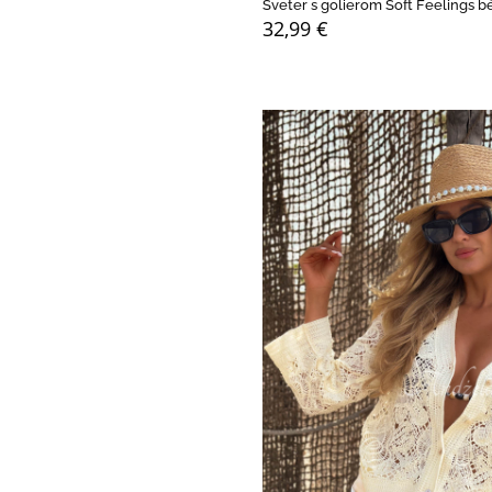
Sveter s golierom Soft Feelings b
32,99 €