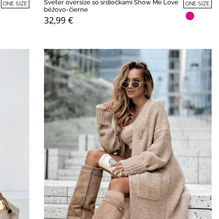
Sveter oversize so srdiečkami Show Me Love
ONE SIZE
ONE SIZE
béžovo-čierne
32,99 €