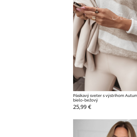
Pásikavý sveter s výstrihom Autum
bielo-bežový
25,99 €