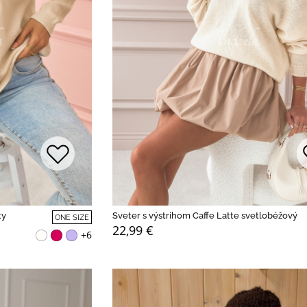
ty
Sveter s výstrihom Caffe Latte svetlobéžový
ONE SIZE
22,99 €
+6