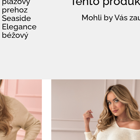
Tento produkt
plážový
prehoz
Mohli by Vás zau
Seaside
Elegance
béžový