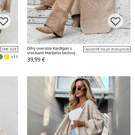
Dlhý oversize Kardigan s
ONE SIZE
Upozorniť ma pri dostupnosti
vreckami Marbelio béžový
+11
39,99 €