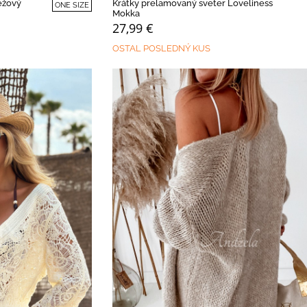
éžový
Krátky prelamovaný sveter Loveliness
ONE SIZE
Mokka
27,99 €
OSTAL POSLEDNÝ KUS