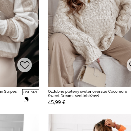
n Stripes
Ozdobne pletený sveter oversize Cocomore
ONE SIZE
Sweet Dreams svetlobéžový
45,99 €