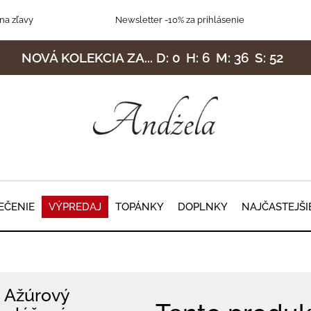
na zľavy
Newsletter
-10% za prihlásenie
NOVÁ KOLEKCIA ZA...
D:
0
H:
6
M:
36
S:
49
EČENIE
VÝPREDAJ
TOPÁNKY
DOPLNKY
NAJČASTEJŠI
Ažúrový