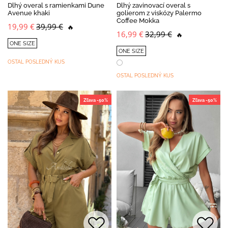
Dlhý overal s ramienkami Dune
Dlhý zavinovací overal s
Avenue khaki
golierom z viskózy Palermo
Coffee Mokka
19,99 €
39,99 €
🔥
16,99 €
32,99 €
🔥
ONE SIZE
ONE SIZE
OSTAL POSLEDNÝ KUS
OSTAL POSLEDNÝ KUS
Zľava -50%
Zľava -50%