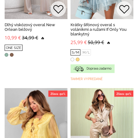
Dlhý viskózový overal New
Krátky šifónový overal s
Orlean béžový
volánikmi a ružami If Only You
blankytný
10,99 €
34,99 €
🔥
25,99 €
50,99 €
🔥
ONE SIZE
S/M
M/L
Doprava zadarmo
TAKMER VYPREDANÉ
Zľava -50%
Zľava -50%