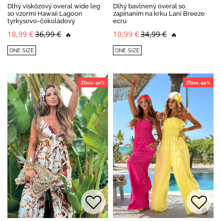
Dlhý viskózový overal wide leg
Dlhý bavlnený overal so
so vzormi Hawaii Lagoon
zapínaním na krku Lani Breeze
tyrkysovo-čokoládový
ecru
18,99 €
36,99 €
10,99 €
34,99 €
🔥
🔥
ONE SIZE
ONE SIZE
Zľava -50%
Zľava -50%