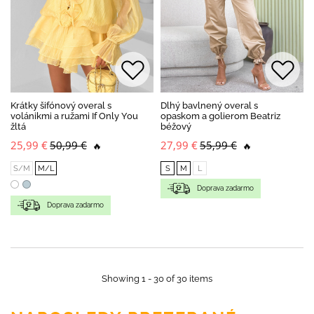
Krátky šifónový overal s
Dlhý bavlnený overal s
volánikmi a ružami If Only You
opaskom a golierom Beatriz
žltá
béžový
25,99 €
50,99 €
27,99 €
55,99 €
🔥
🔥
S/M
M/L
S
M
L
Doprava zadarmo
Doprava zadarmo
Showing 1 - 30 of 30 items