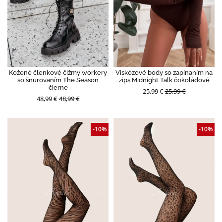
Kožené členkové čižmy workery
Viskózové body so zapínaním na
so šnurovaním The Season
zips Midnight Talk čokoládové
čierne
25,99 €
25,99 €
48,99 €
48,99 €
-10%
-10%