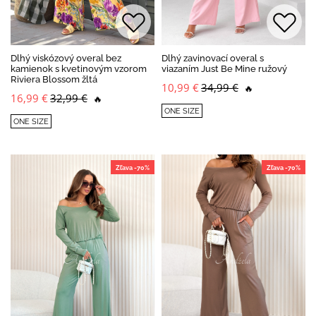
Dlhý viskózový overal bez
Dlhý zavinovací overal s
kamienok s kvetinovým vzorom
viazaním Just Be Mine ružový
Riviera Blossom žltá
10,99 €
34,99 €
🔥
16,99 €
32,99 €
🔥
ONE SIZE
ONE SIZE
Zľava -70%
Zľava -70%