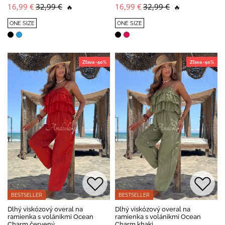
16,99 €
32,99 €
16,99 €
32,99 €
🔥
🔥
ONE SIZE
ONE SIZE
Zľava -50%
Zľava -50%
BESTSELLER
BESTSELLER
Dlhý viskózový overal na
Dlhý viskózový overal na
ramienka s volánikmi Ocean
ramienka s volánikmi Ocean
Charm červený
Charm khaki