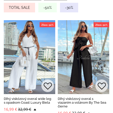
TOTAL SALE
-50%
-30%
Zľava -50%
Zľava -50%
Dlhý viskózový overal wide leg
Dlhý viskózový overal s
s opaskom Coast Luxury Biela
viazaním a volánom By The Sea
čierne
16,99 €
32,99 €
🔥