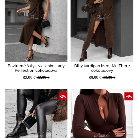
Bavlnené šaty s viazaním Lady
Dlhý kardigan Meet Me There
Perfection čokoládová
čokoládový
32,99 €
32,99 €
39,99 €
39,99 €
-2%
-4%