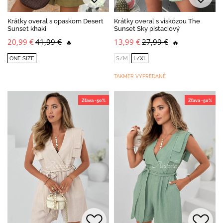
Krátky overal s opaskom Desert
Krátky overal s viskózou The
Sunset khaki
Sunset Sky pistaciový
20,99 €
41,99 €
13,99 €
27,99 €
🔥
🔥
ONE SIZE
S/M
L/XL
TAKMER VYPREDANÉ
Zľava -50%
Zľava -50%