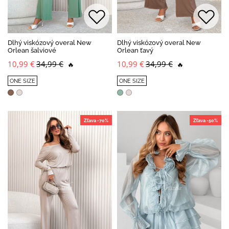
Dlhý viskózový overal New
Dlhý viskózový overal New
Orlean šalviové
Orlean ťavý
10,99 €
34,99 €
10,99 €
34,99 €
🔥
🔥
ONE SIZE
ONE SIZE
Zľava -70%
Zľava -50%