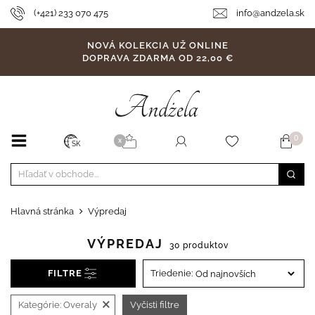
(+421) 233 070 475
info@andzela.sk
NOVÁ KOLEKCIA UŽ ONLINE
DOPRAVA ZDARMA OD 22,00 €
0
X
SK
Hlavná stránka
Výpredaj
VÝPREDAJ
30 produktov
FILTRE
Triedenie:
×
Kategórie:
Overaly
Vyčisti filtre