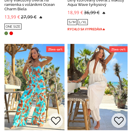
Dlhý viskózový overal na
Dlhý vzorovaný overal z viskózy
ramienka s volánikmi Ocean
Aqua Wave tyrkysový
Charm Biela
18,99 €
36,99 €
🔥
13,99 €
27,99 €
🔥
S/M
L/XL
ONE SIZE
RYCHLO SA VYPREDÁVA🔥
Zľava -50%
Zľava -70%