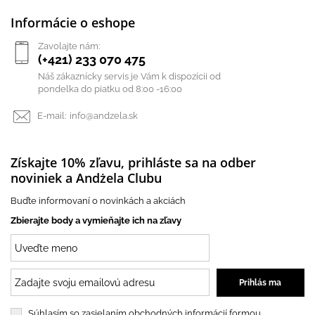
Informácie o eshope
Zavolajte nám:
(+421) 233 070 475
Náš zákaznícky servis je Vám k dispozícii od
pondelka do piatku od 8:00 -16:00
E-mail:
info@andzela.sk
Získajte 10% zľavu, prihláste sa na odber
noviniek a Andżela Clubu
Buďte informovaní o novinkách a akciách
Zbierajte body a vymieňajte ich na zľavy
Súhlasím so zasielaním obchodných informácií formou