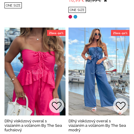
16,99 €
32,99 €
🔥
ONE SIZE
ONE SIZE
Zľava -50%
Zľava -50%
Dlhý viskózový overal s
Dlhý viskózový overal s
viazaním a volánom By The Sea
viazaním a volánom By The Sea
fuchsiový
modrý