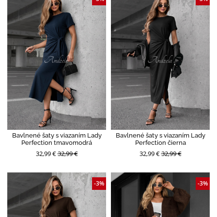
Bavlnené šaty s viazaním Lady
Bavlnené šaty s viazaním Lady
Perfection tmavomodrá
Perfection čierna
32,99 €
32,99 €
32,99 €
32,99 €
-3%
-3%