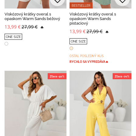
BESTSELLER
Viskózový krátky overal s
Viskózový krátky overal s
opaskom Warm Sands béžový
opaskom Warm Sands
pistaciový
13,99 €
27,99 €
🔥
13,99 €
27,99 €
🔥
ONE SIZE
ONE SIZE
OSTAL POSLEDNÝ KUS
RYCHLO SA VYPREDÁVA🔥
Zľava -50%
Zľava -70%