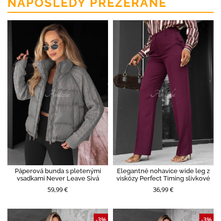
NAPOSLEDY PREZERANÉ
Páperová bunda s pletenými
Elegantné nohavice wide leg z
vsadkami Never Leave Sivá
viskózy Perfect Timing slivkové
59,99 €
36,99 €
-3%
-3%