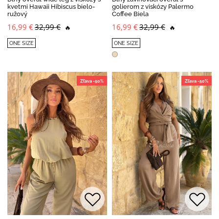
kvetmi Hawaii Hibiscus bielo-
golierom z viskózy Palermo
ružový
Coffee Biela
16,99 €
32,99 €
16,99 €
32,99 €
🔥
🔥
ONE SIZE
ONE SIZE
Zľava -50%
Zľava -50%