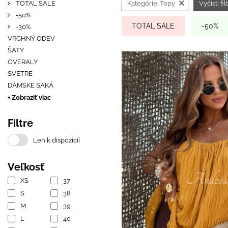
×
TOTAL SALE
Kategórie:
Topy
Vyčisti fil
-50%
TOTAL SALE
-50%
-30%
VRCHNÝ ODEV
ŠATY
OVERALY
SVETRE
DÁMSKE SAKÁ
+ Zobraziť viac
Filtre
Len k dispozícií
Veľkosť
XS
37
S
38
M
39
L
40