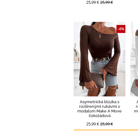
25,99 €
25,99 €
-4%
Asymetrická blúzka s
rozšírenými rukávmi s
r
modalom Make A Move
m
čokoládová
25,99 €
25,99 €