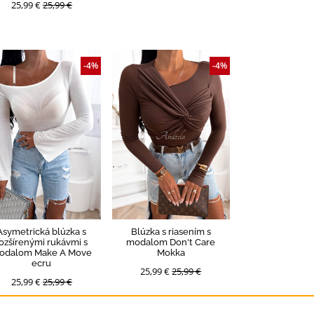
25,99 €
25,99 €
-4%
-4%
Asymetrická blúzka s
Blúzka s riasením s
ozšírenými rukávmi s
modalom Don't Care
odalom Make A Move
Mokka
ecru
25,99 €
25,99 €
25,99 €
25,99 €