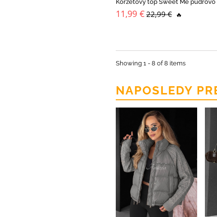
Korzetový top Sweet Me púdrovo
11,99 €
22,99 €
🔥
Showing 1 - 8 of 8 items
NAPOSLEDY PR