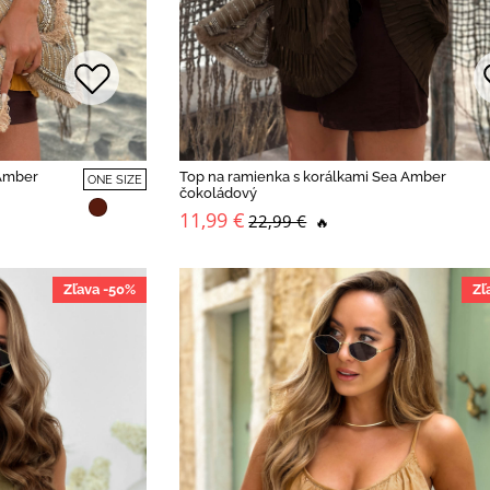
 Amber
Top na ramienka s korálkami Sea Amber
ONE SIZE
čokoládový
11,99 €
22,99 €
🔥
Zľava -50%
Zľ