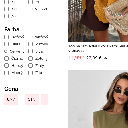
XL
41
2XL
ONE SIZE
36
Farba
Bežový
Oranžový
Biela
Ružový
Top na ramienka s korálkami Sea
oranžová
Červený
Sivá
11,99 €
22,99 €
🔥
Čierne
Zelený
Hnedý
Zlatý
Modrý
Žltá
Cena
-