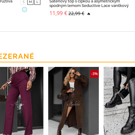
 ružová
Saténový top s čipkou a asymetrickým
S
M
L
spodným lemom Seductive Lace vanilkový
11,99 €
22,99 €
🔥
EZERANÉ
-3%