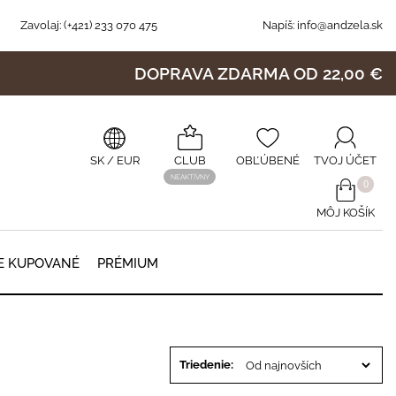
Zavolaj:
(+421) 233 070 475
Napíš:
info@andzela.sk
DOPRAVA ZDARMA OD 22,00 €
SK
/ EUR
CLUB
OBĽÚBENÉ
TVOJ ÚČET
NEAKTÍVNY
0
MÔJ KOŠÍK
0
E KUPOVANÉ
PRÉMIUM
Triedenie: