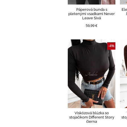
Páperová bunda s
El
pletenými vsadkami Never
Leave Sivá
59,99 €
-4%
Viskózová blúzka so
stojačikom Different Story
sto
čierna