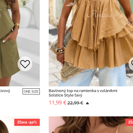
livový
Bavlnený top na ramienka s volánikmi
ONE SIZE
Solstice Style ťavý
11,99 €
22,99 €
🔥
Zľava -50%
Zľ