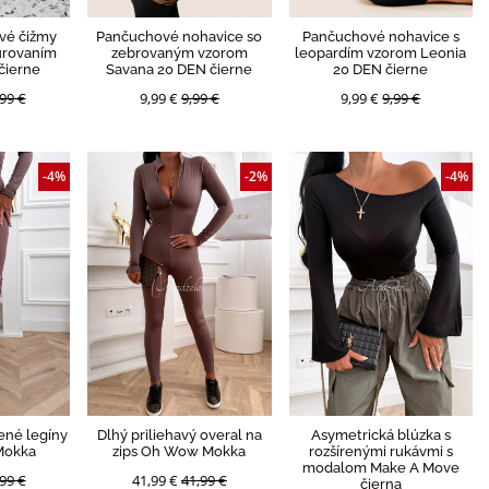
vé čižmy
Pančuchové nohavice so
Pančuchové nohavice s
urovaním
zebrovaným vzorom
leopardím vzorom Leonia
čierne
Savana 20 DEN čierne
20 DEN čierne
99 €
9,99 €
9,99 €
9,99 €
9,99 €
-4%
-2%
-4%
ené legíny
Dlhý priliehavý overal na
Asymetrická blúzka s
Mokka
zips Oh Wow Mokka
rozšírenými rukávmi s
modalom Make A Move
99 €
41,99 €
41,99 €
čierna