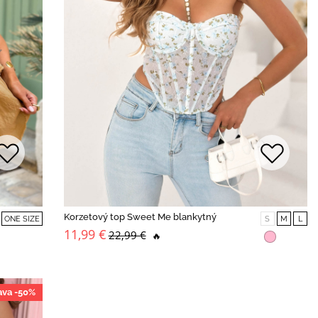
Korzetový top Sweet Me blankytný
ONE SIZE
S
M
L
11,99 €
22,99 €
🔥
ava -50%