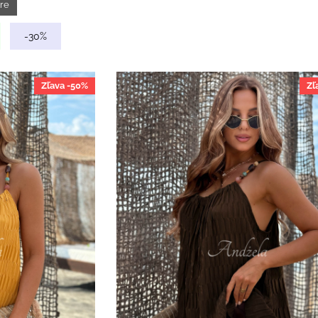
tre
-30%
Zľava -50%
Zľ