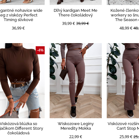
egantné nohavice wide
Dlhý kardigan Meet Me
Kožené členko
leg z viskózy Perfect
There čokoládový
workery so šn
Timing slivkové
The Season 
39,99 €
39,99 €
36,99 €
48,99 €
48,
-4%
Viskózová blúzka so
Wiskozowe Legíny
Viskózové rozšír
jačikom Different Story
Meredity Mokka
Can’t Stop 
čokoládová
22,99 €
25,99 €
25,