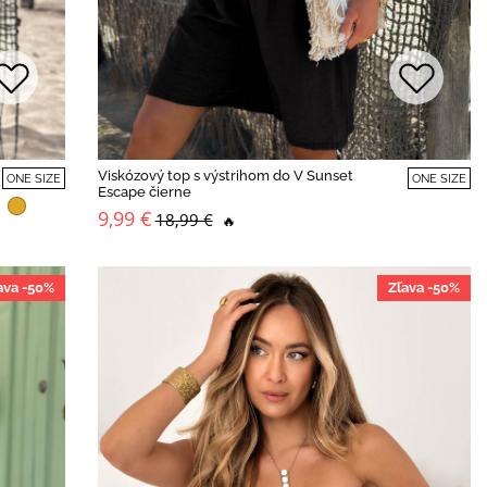
Viskózový top s výstrihom do V Sunset
ONE SIZE
ONE SIZE
Escape čierne
9,99 €
18,99 €
🔥
ava -50%
Zľava -50%