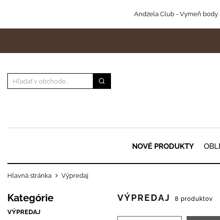
Andżela Club
- Vymeň body 
NOVÉ PRODUKTY
OBL
Hlavná stránka
Výpredaj
Kategórie
VÝPREDAJ
8 produktov
VÝPREDAJ