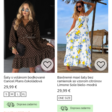
Šaty s volánom bodkované
Bavlnené maxi šaty bez
Cancel Plans čokoládová
ramienok so vzorom citrónov
Limone Sole bielo-modrá
29,99 €
29,99 €
S
M
L
XL
ONE SIZE
Doprava zadarmo
Doprava zadarmo