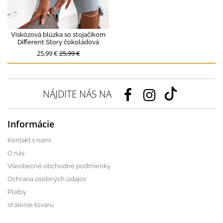
Viskózová blúzka so stojačikom
Different Story čokoládová
25,99 €
25,99 €
NÁJDITE NÁS NA
Informácie
Kontakt s nami
O nás
Všeobecné obchodné podmienky
Ochrana osobných údajov
Platby
Vrátenie tovaru