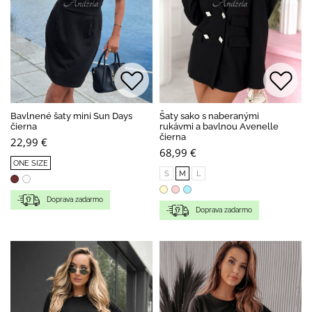
Bavlnené šaty mini Sun Days
Šaty sako s naberanými
čierna
rukávmi a bavlnou Avenelle
čierna
22,99 €
68,99 €
ONE SIZE
S
M
L
Doprava zadarmo
Doprava zadarmo