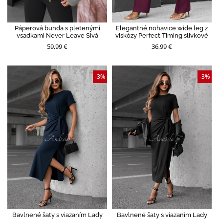
Páperová bunda s pletenými
Elegantné nohavice wide leg z
vsadkami Never Leave Sivá
viskózy Perfect Timing slivkové
59,99 €
36,99 €
-3%
-3%
Bavlnené šaty s viazaním Lady
Bavlnené šaty s viazaním Lady