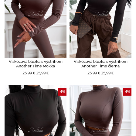
Viskózová blúzka s výstrihom
Viskózová blúzka s výstrihom
Another Time Mokka
Another Time čierna
25,99 €
25,99 €
25,99 €
25,99 €
-4%
-4%