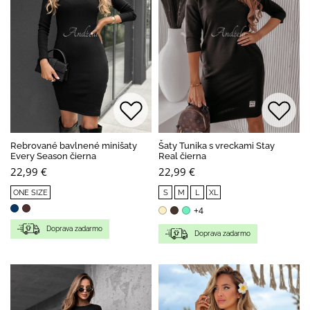
Rebrované bavlnené minišaty
Šaty Tunika s vreckami Stay
Every Season čierna
Real čierna
22,99 €
22,99 €
ONE SIZE
S
M
L
XL
+4
Doprava zadarmo
Doprava zadarmo