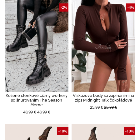
-2%
-4%
Kožené členkové čižmy workery
Viskózové body so zapínaním na
so šnurovaním The Season
zips Midnight Talk čokoládové
čierne
25,99 €
25,99 €
48,99 €
48,99 €
-10%
-10%