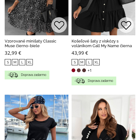
Vzorované minišaty Classic
Košeľové šaty z viskózy s
Muse čierno-biele
volánikom Call My Name čierna
32,99 €
43,99 €
S
M
L
XL
S
M
L
XL
+1
Doprava zadarmo
Doprava zadarmo