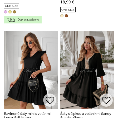
18,99 €
ONE SIZE
ONE SIZE
Doprava zadarmo
Bavlnené šaty mini s volánmi
Šaty s čipkou a volánikmi Sandy
Lunar Sail čierna
Sunrise čierna