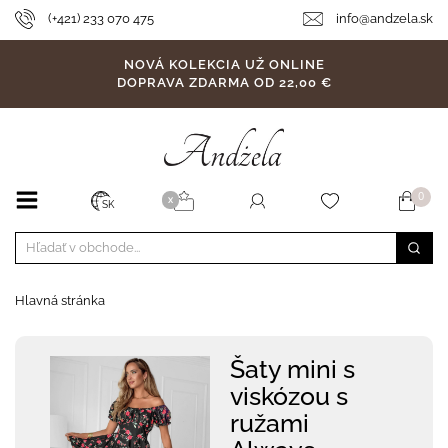
(+421) 233 070 475
info@andzela.sk
NOVÁ KOLEKCIA UŽ ONLINE
DOPRAVA ZDARMA OD 22,00 €
0
X
SK
Hlavná stránka
Šaty mini s
viskózou s
ružami