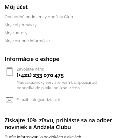
Môj účet
Obchodné podmienky Andżela Club
Moje objednávky
Moje adresy
Moje osobné informácie
Informácie o eshope
Zavolajte nám:
(+421) 233 070 475
Náš zákaznícky servis je Vám k dispozícii od
pondelka do piatku od 8:00 -16:00
E-mail:
info@andzela.sk
Získajte 10% zľavu, prihláste sa na odber
noviniek a Andżela Clubu
Buďte informovaní o novinkách a akciách