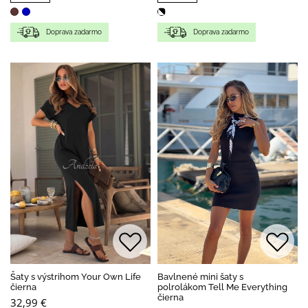
Doprava zadarmo
Doprava zadarmo
Šaty s výstrihom Your Own Life
Bavlnené mini šaty s
čierna
polrolákom Tell Me Everything
čierna
32,99 €