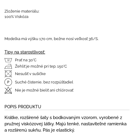
Zloženie materiálu:
100% Viskóza
Modelka má výšku 170 cm, bežne nosí veľkosť 36/S.
Tipy na starostlivosť:
Prať na 30°C
Žehliť je možné pri tep. 150°C
Nesušiť v sušičke
Suché čistenie, bez rozpúšťadiel
Nie je možné bieliť ani chlórovať
POPIS PRODUKTU
Krátke, rozšírené šaty s bodkovaným vzorom, vyrobené z
pružnej viskózovej látky. Majú tenké, nastaviteľné ramienka
a rozšírenú sukňu. Pás je elastický.