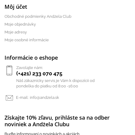
Môj účet
Obchodné podmienky Andżela Club
Moje objednávky
Moje adresy
Moje osobné informácie
Informácie o eshope
Zavolajte nám:
(+421) 233 070 475
Náš zákaznícky servis je Vám k dispozícii od
pondelka do piatku od 8:00 -16:00
E-mail:
info@andzela.sk
Získajte 10% zľavu, prihláste sa na odber
noviniek a Andżela Clubu
Buďte informovaní o novinkách a akciách