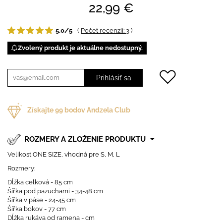
22,99 €
5.0/5
(
Počet recenzií: 3
)
Zvolený produkt je aktuálne nedostupný.
Prihlásiť sa
Získajte
99
bodov Andzela Club
ROZMERY A ZLOŽENIE PRODUKTU
Velikost ONE SIZE, vhodná pre S, M, L
Rozmery:
Dĺžka celková - 85 cm
Šířka pod pazuchami - 34-48 cm
Šířka v páse - 24-45 cm
Šířka bokov - 77 cm
Dĺžka rukáva od ramena - cm