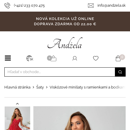
(+421) 233 070 475
info@andzela.sk
NOVÁ KOLEKCIA UŽ ONLINE
DOPRAVA ZDARMA OD 22,00 €
0
X
SK
Hlavná stránka
Šaty
Viskózové minišaty s ramienkami a bodkami S