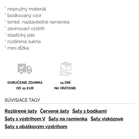
* nepružný materiál
* bodkovaný vzor
* tenké, nastaviteľné ramienka
* zavinovací výstrih
* elastický pás
* rozšírená sukňa
* mini dĺžka
DORUČENIE ZDARMA
14 DNÍ
OD 22 EUR
NA VRÁTENIE
SÚVISIACE TAGY
Rozšírené šaty
Červené šaty
Šaty s bodkami
Šaty s výstrihom V
Šaty na ramienka
Šaty viskózové
Šaty s obálkovým výstrihom