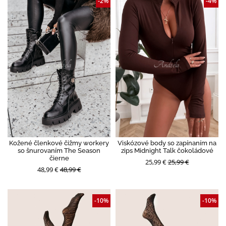
-2%
-4%
Kožené členkové čižmy workery
Viskózové body so zapínaním na
so šnurovaním The Season
zips Midnight Talk čokoládové
čierne
25,99 €
25,99 €
48,99 €
48,99 €
-10%
-10%