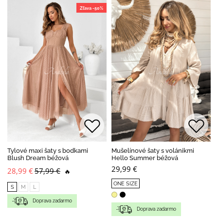
Zľava -50%
Tylové maxi šaty s bodkami
Mušelínové šaty s volánikmi
Blush Dream béžová
Hello Summer béžová
29,99 €
28,99 €
57,99 €
🔥
ONE SIZE
S
M
L
Doprava zadarmo
Doprava zadarmo