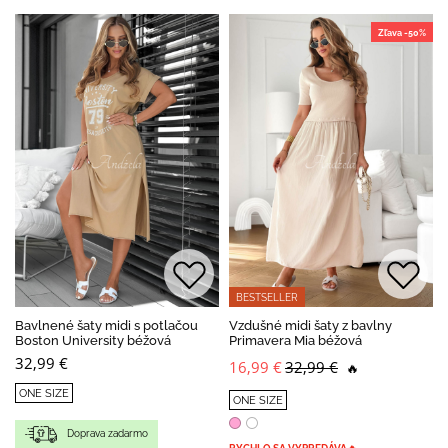
Zľava -50%
BESTSELLER
Bavlnené šaty midi s potlačou
Vzdušné midi šaty z bavlny
Boston University béžová
Primavera Mia béžová
32,99 €
16,99 €
32,99 €
🔥
ONE SIZE
ONE SIZE
Doprava zadarmo