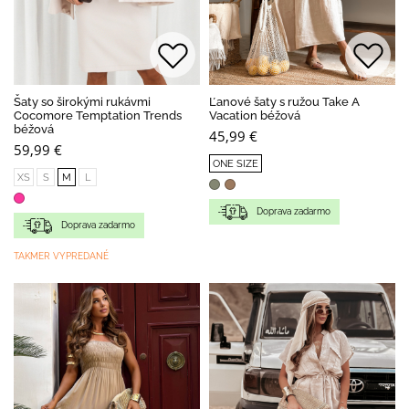
Šaty so širokými rukávmi
Ľanové šaty s ružou Take A
Cocomore Temptation Trends
Vacation béžová
béžová
45,99 €
59,99 €
ONE SIZE
XS
S
M
L
Doprava zadarmo
Doprava zadarmo
TAKMER VYPREDANÉ