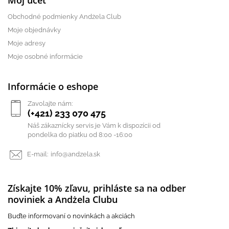
Môj účet
Obchodné podmienky Andżela Club
Moje objednávky
Moje adresy
Moje osobné informácie
Informácie o eshope
Zavolajte nám:
(+421) 233 070 475
Náš zákaznícky servis je Vám k dispozícii od
pondelka do piatku od 8:00 -16:00
E-mail:
info@andzela.sk
Získajte 10% zľavu, prihláste sa na odber
noviniek a Andżela Clubu
Buďte informovaní o novinkách a akciách