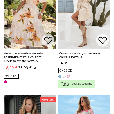
Viskózové kvetinové šaty
Mušelínové šaty s viazaním
španielka maxi s volánmi
Marsala béžová
Florissa svetlo béžový
34,99 €
18,99 €
36,99 €
🔥
ONE SIZE
ONE SIZE
Doprava zadarmo
Zľava -50%