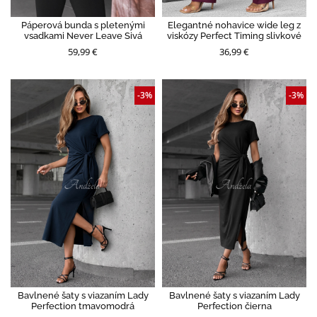
Páperová bunda s pletenými
Elegantné nohavice wide leg z
vsadkami Never Leave Sivá
viskózy Perfect Timing slivkové
59,99 €
36,99 €
-3%
-3%
Bavlnené šaty s viazaním Lady
Bavlnené šaty s viazaním Lady
Perfection tmavomodrá
Perfection čierna