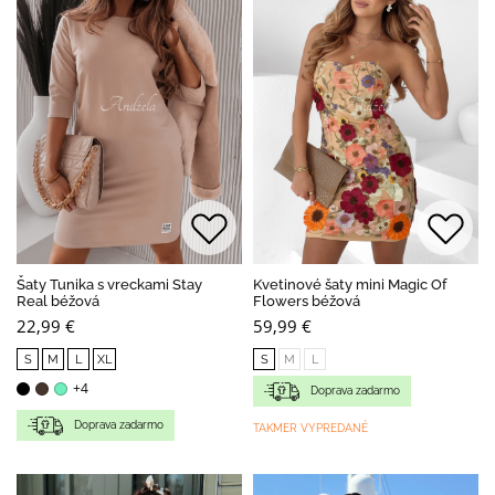
Šaty Tunika s vreckami Stay
Kvetinové šaty mini Magic Of
Real béžová
Flowers béžová
22,99 €
59,99 €
S
M
L
XL
S
M
L
+4
Doprava zadarmo
Doprava zadarmo
TAKMER VYPREDANÉ