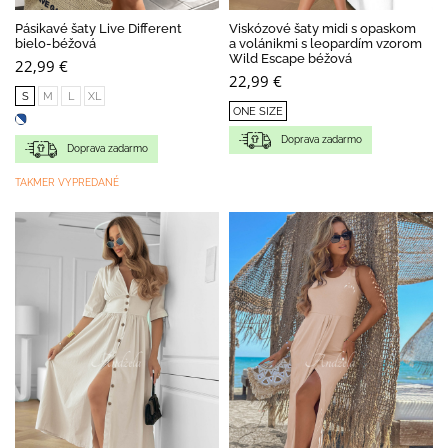
Pásikavé šaty Live Different
Viskózové šaty midi s opaskom
bielo-béžová
a volánikmi s leopardím vzorom
Wild Escape béžová
22,99 €
22,99 €
S
M
L
XL
ONE SIZE
Doprava zadarmo
Doprava zadarmo
TAKMER VYPREDANÉ