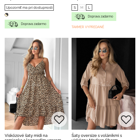
Upozorniť ma pri dostupnosti
S
M
L
Doprava zadarmo
Doprava zadarmo
TAKMER VYPREDANÉ
Viskózové šaty midi na
Šaty oversize s volánikmi s