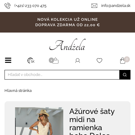
(+421) 233 070 475
info@andzela.sk
NOVÁ KOLEKCIA UŽ ONLINE
DOPRAVA ZDARMA OD 22,00 €
0
X
SK
Hlavná stránka
Ažúrové šaty
midi na
ramienka