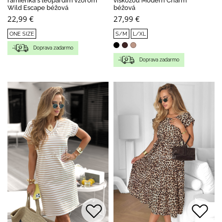
ramienka s leopardím vzorom
viskózou Modern Charm
Wild Escape béžová
béžová
22,99 €
27,99 €
ONE SIZE
S/M
L/XL
Doprava zadarmo
Doprava zadarmo