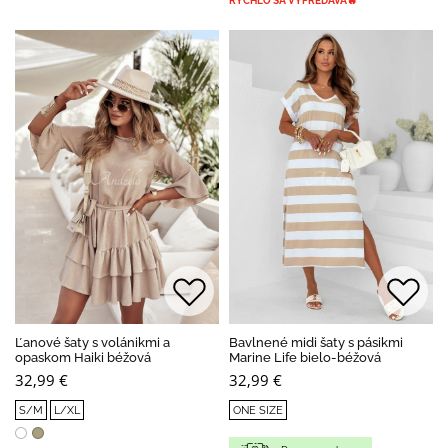
RYCHLO SA VYPREDÁVA🔥
Ľanové šaty s volánikmi a
Bavlnené midi šaty s pásikmi
opaskom Haiki béžová
Marine Life bielo-béžová
32,99 €
32,99 €
S/M
L/XL
ONE SIZE