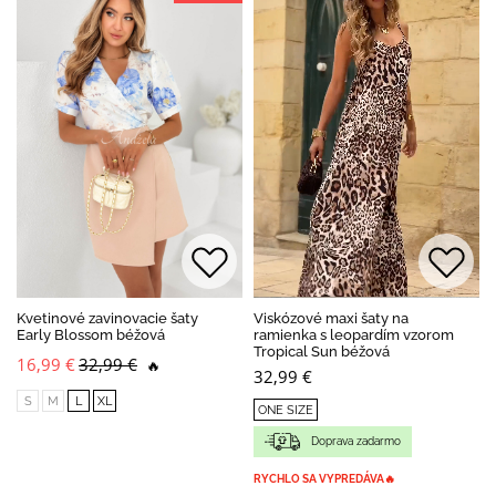
BESTSELLER
Kvetinové zavinovacie šaty
Viskózové maxi šaty na
Early Blossom béžová
ramienka s leopardím vzorom
Tropical Sun béžová
16,99 €
32,99 €
🔥
32,99 €
S
M
L
XL
ONE SIZE
Doprava zadarmo
RYCHLO SA VYPREDÁVA🔥