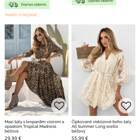
Doprava zadarmo
Doprava zadarmo
TAKMER VYPREDANÉ
Maxi šaty s leopardím vzorom a
Čipkované viskózové boho šaty
opaskom Tropical Madness
All Summer Long svetlo
béžová
béžový
29,99 €
55,99 €