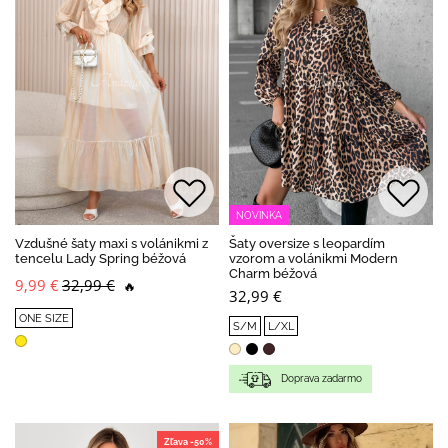
NOVINKA
Vzdušné šaty maxi s volánikmi z
Šaty oversize s leopardím
tencelu Lady Spring béžová
vzorom a volánikmi Modern
Charm béžová
9,99 €
32,99 €
🔥
32,99 €
ONE SIZE
S/M
L/XL
Doprava zadarmo
Zľava -50%