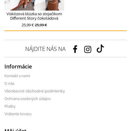
Viskózová blúzka so stojačikom
Different Story čokoládová
25,99 €
25,99 €
NÁJDITE NÁS NA
Informácie
Kontakt s nami
O nás
Všeobecné obchodné podmienky
Ochrana osobných údajov
Platby
Vrátenie tovaru