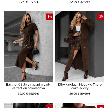
32,99 €
32,99 €
32,99 €
32,99 €
-3%
-3%
Bavlnené šaty s viazaním Lady
Dlhý kardigan Meet Me There
Perfection čokoládová
čokoládový
32,99 €
32,99 €
39,99 €
39,99 €