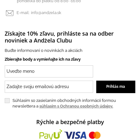
pondelka do piatku od 8:00 -16:00
E-mail:
info@andzela.sk
Získajte 10% zľavu, prihláste sa na odber
noviniek a Andżela Clubu
Buďte informovaní o novinkách a akciách
Zbierajte body a vymieňajte ich na zľavy
Súhlasím so zasielaním obchodných informácií formou
newslettera a
súhlasím s Ochranou osobných údajov.
Rýchle a bezpečné platby