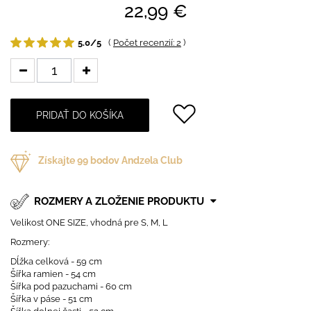
22,99 €
5.0/5
(
Počet recenzií: 2
)
PRIDAŤ DO KOŠÍKA
Získajte
99
bodov Andzela Club
ROZMERY A ZLOŽENIE PRODUKTU
Velikost ONE SIZE, vhodná pre S, M, L
Rozmery:
Dĺžka celková - 59 cm
Šířka ramien - 54 cm
Šířka pod pazuchami - 60 cm
Šířka v páse - 51 cm