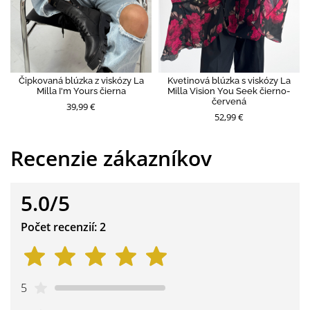
Čipkovaná blúzka z viskózy La
Kvetinová blúzka s viskózy La
Milla I'm Yours čierna
Milla Vision You Seek čierno-
červená
39,99 €
52,99 €
Recenzie zákazníkov
5.0/5
Počet recenzií: 2
5