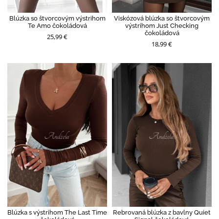
Blúzka so štvorcovým výstrihom
Viskózová blúzka so štvorcovým
Te Amo čokoládová
výstrihom Just Checking
čokoládová
25,99 €
18,99 €
Blúzka s výstrihom The Last Time
Rebrovaná blúzka z bavlny Quiet