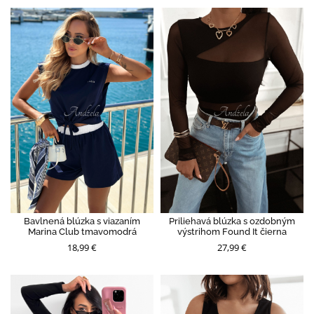
Bavlnená blúzka s viazaním
Priliehavá blúzka s ozdobným
Marina Club tmavomodrá
výstrihom Found It čierna
18,99 €
27,99 €