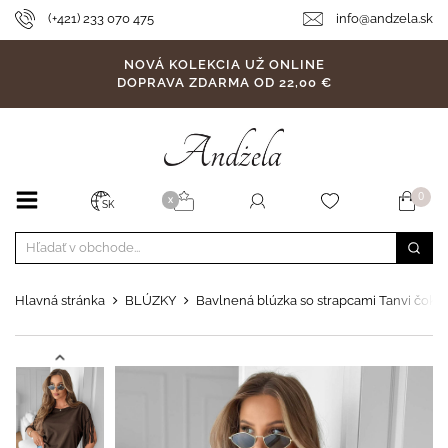
(+421) 233 070 475
info@andzela.sk
NOVÁ KOLEKCIA UŽ ONLINE
DOPRAVA ZDARMA OD 22,00 €
0
X
SK
Hlavná stránka
BLÚZKY
Bavlnená blúzka so strapcami Tanvi čoko