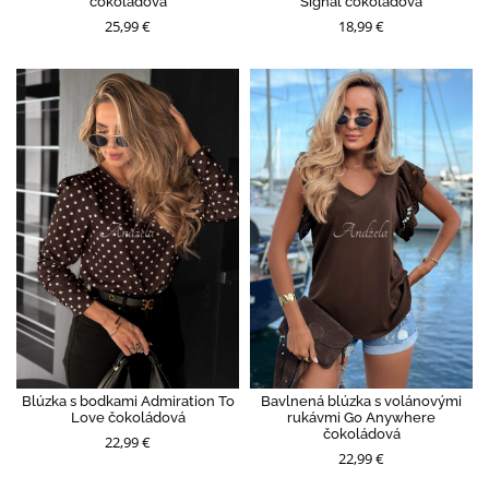
čokoládová
Signal čokoládová
25,99 €
18,99 €
Blúzka s bodkami Admiration To
Bavlnená blúzka s volánovými
Love čokoládová
rukávmi Go Anywhere
čokoládová
22,99 €
22,99 €