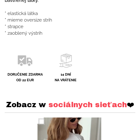
bavlnenej látky.
* elastická látka
* mierne oversize strih
* strapce
* zaoblený výstrih
DORUČENIE ZDARMA
14 DNÍ
OD 22 EUR
NA VRÁTENIE
Zobacz w
sociálnych sieťach
❤️