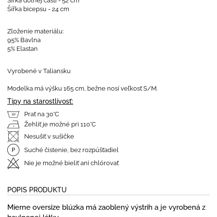
Šířka dolnej časti - 52 cm
Šířka bicepsu - 24 cm
Zloženie materiálu:
95% Bavlna
5% Elastan
Vyrobené v Taliansku
Modelka má výšku 165 cm, bežne nosí veľkosť S/M.
Tipy na starostlivosť:
Prať na 30°C
Žehliť je možné pri 110°C
Nesušiť v sušičke
Suché čistenie, bez rozpúšťadiel
Nie je možné bieliť ani chlórovať
POPIS PRODUKTU
Mierne oversize blúzka má zaoblený výstrih a je vyrobená z