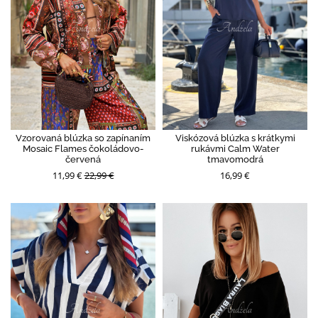
Vzorovaná blúzka so zapínaním
Viskózová blúzka s krátkymi
Mosaic Flames čokoládovo-
rukávmi Calm Water
červená
tmavomodrá
11,99 €
22,99 €
16,99 €