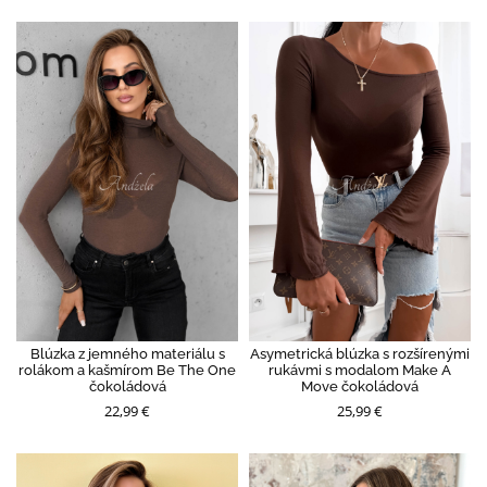
Blúzka z jemného materiálu s
Asymetrická blúzka s rozšírenými
rolákom a kašmírom Be The One
rukávmi s modalom Make A
čokoládová
Move čokoládová
22,99 €
25,99 €