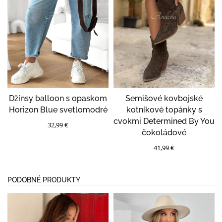
Džínsy balloon s opaskom
Semišové kovbojské
Horizon Blue svetlomodré
kotníkové topánky s
cvokmi Determined By You
32,99 €
čokoládové
41,99 €
PODOBNÉ PRODUKTY