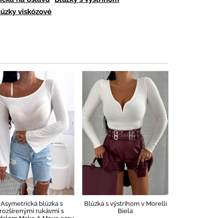
lúzky viskózové
Asymetrická blúzka s
Blúzka s výstrihom v Morelli
rozšírenými rukávmi s
Biela