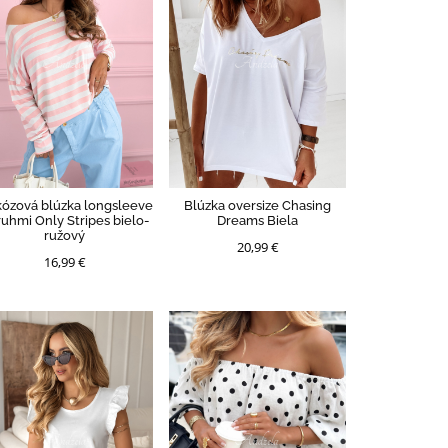
kózová blúzka longsleeve
Blúzka oversize Chasing
ruhmi Only Stripes bielo-
Dreams Biela
ružový
20,99 €
16,99 €