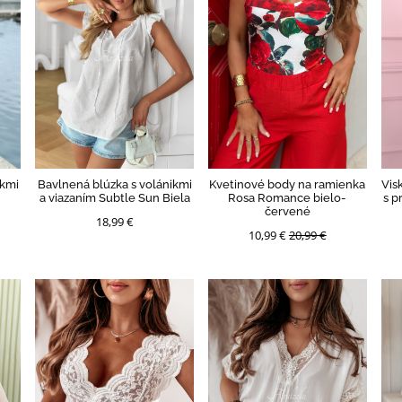
ikmi
Bavlnená blúzka s volánikmi
Kvetinové body na ramienka
Vis
a viazaním Subtle Sun Biela
Rosa Romance bielo-
s p
červené
18,99 €
10,99 €
20,99 €