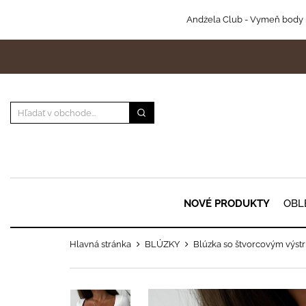
Andżela Club
- Vymeň body 
NOVÉ PRODUKTY
OBL
Hlavná stránka
BLÚZKY
Blúzka so štvorcovým výst