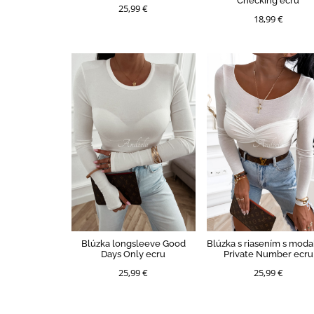
Checking ecru
25,99 €
18,99 €
Blúzka longsleeve Good
Blúzka s riasením s mod
Days Only ecru
Private Number ecru
25,99 €
25,99 €