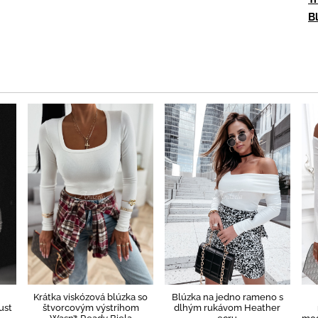
B
Krátka viskózová blúzka so
Blúzka na jedno rameno s
ust
štvorcovým výstrihom
dlhým rukávom Heather