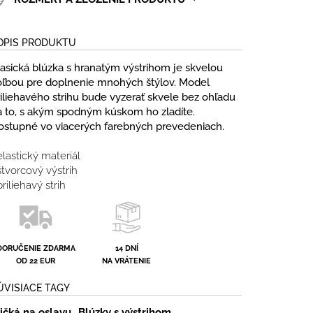
OPIS PRODUKTU
lasická blúzka s hranatým výstrihom je skvelou
oľbou pre doplnenie mnohých štýlov. Model
riliehavého strihu bude vyzerať skvele bez ohľadu
a to, s akým spodným kúskom ho zladíte.
ostupné vo viacerých farebných prevedeniach.
elastický materiál
štvorcový výstrih
priliehavý strih
DORUČENIE ZDARMA
14 DNÍ
OD 22 EUR
NA VRÁTENIE
ÚVISIACE TAGY
ričká na oslavu
Blúzky s výstrihom