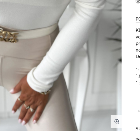
P
K
v
p
n
D
* 
* 
* 
S
T