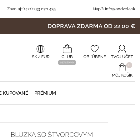
Zavolaj:
(+421) 233 070 475
Napíš:
info@andzela.sk
DOPRAVA ZDARMA OD 22,00 €
SK
/ EUR
CLUB
OBĽÚBENÉ
TVOJ ÚČET
NEAKTÍVNY
0
MÔJ KOŠÍK
0
E KUPOVANÉ
PRÉMIUM
BLÚZKA SO ŠTVORCOVÝM