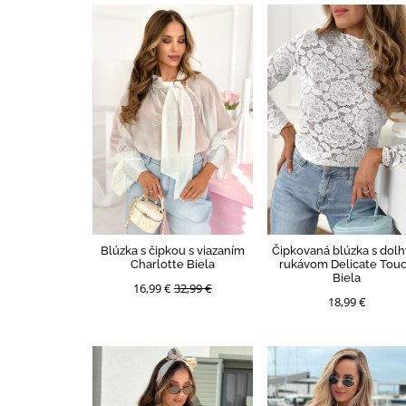
Blúzka s čipkou s viazaním
Čipkovaná blúzka s dol
Charlotte Biela
rukávom Delicate Tou
Biela
16,99 €
32,99 €
18,99 €