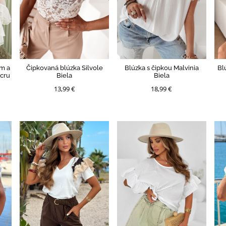
ím a
Čipkovaná blúzka Silvole
Blúzka s čipkou Malvinia
Bl
ecru
Biela
Biela
13,99 €
18,99 €