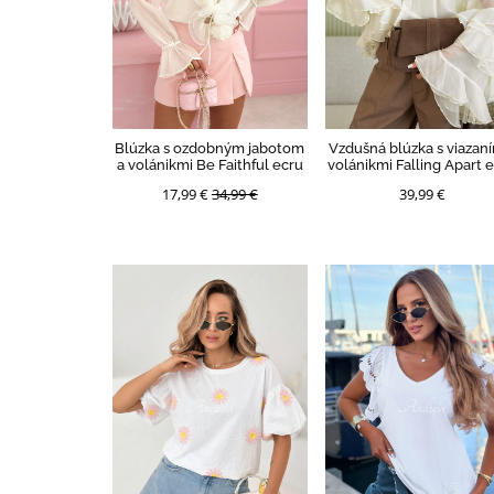
Blúzka s ozdobným jabotom
Vzdušná blúzka s viazan
a volánikmi Be Faithful ecru
volánikmi Falling Apart 
17,99 €
34,99 €
39,99 €