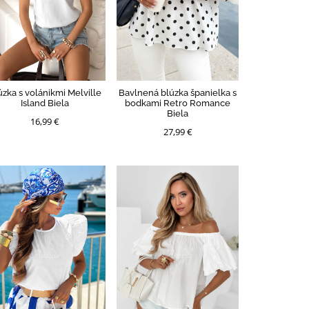
úzka s volánikmi Melville
Bavlnená blúzka španielka s
Island Biela
bodkami Retro Romance
Biela
16,99 €
27,99 €