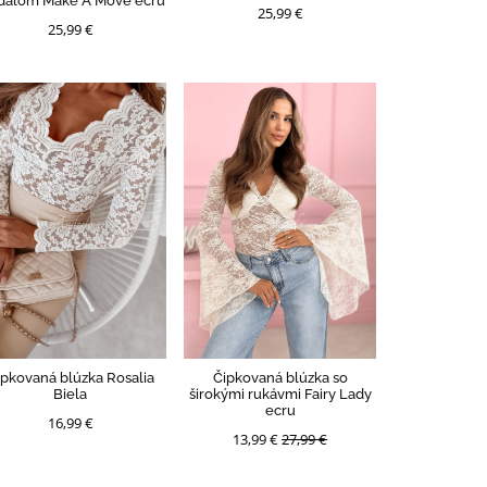
alom Make A Move ecru
25,99 €
25,99 €
ipkovaná blúzka Rosalia
Čipkovaná blúzka so
Biela
širokými rukávmi Fairy Lady
ecru
16,99 €
13,99 €
27,99 €