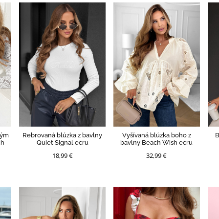
hým
Rebrovaná blúzka z bavlny
Vyšívaná blúzka boho z
B
ch
Quiet Signal ecru
bavlny Beach Wish ecru
18,99 €
32,99 €