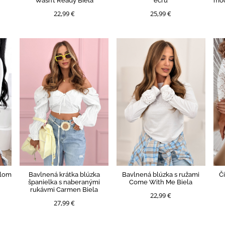
Wasn’t Ready Biela
ecru
mod
22,99 €
25,99 €
alom
Bavlnená krátka blúzka
Bavlnená blúzka s ružami
Č
španielka s naberanými
Come With Me Biela
rukávmi Carmen Biela
22,99 €
27,99 €